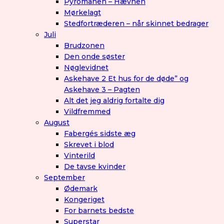
Pyromanen – Hævnen
Mørkelagt
Stedfortræderen – når skinnet bedrager
Juli
Brudzonen
Den onde søster
Nøglevidnet
Askehave 2 Et hus for de døde” og
Askehave 3 – Pagten
Alt det jeg aldrig fortalte dig
Vildfremmed
August
Fabergés sidste æg
Skrevet i blod
Vinterild
De tavse kvinder
September
Ødemark
Kongeriget
For barnets bedste
Superstar