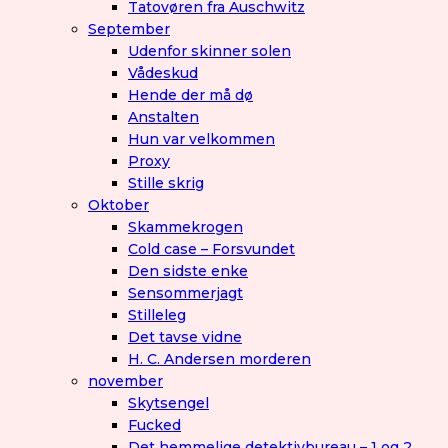
Tatovøren fra Auschwitz
September
Udenfor skinner solen
Vådeskud
Hende der må dø
Anstalten
Hun var velkommen
Proxy
Stille skrig
Oktober
Skammekrogen
Cold case – Forsvundet
Den sidste enke
Sensommerjagt
Stilleleg
Det tavse vidne
H. C. Andersen morderen
november
Skytsengel
Fucked
Det hemmelige detektivbureau – 1 og 2