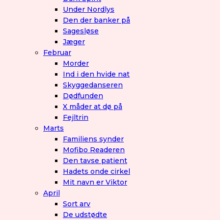
Under Nordlys
Den der banker på
Sagesløse
Jæger
Februar
Morder
Ind i den hvide nat
Skyggedanseren
Dødfunden
X måder at dø på
Fejltrin
Marts
Familiens synder
Mofibo Readeren
Den tavse patient
Hadets onde cirkel
Mit navn er Viktor
April
Sort arv
De udstødte