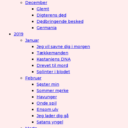
December
Glemt
Digterens død
Dødbringende besked
Germania
2019
Januar
Jeg vil savne dig i morgen
Tækkemanden
Kastaniens DNA
Drevet til mord
Splinter i blodet
Februar
Søster min
Sommer mørke
Havunger
Onde spil
Ensom ulv
Jeg lader dig gå
Satans yngel