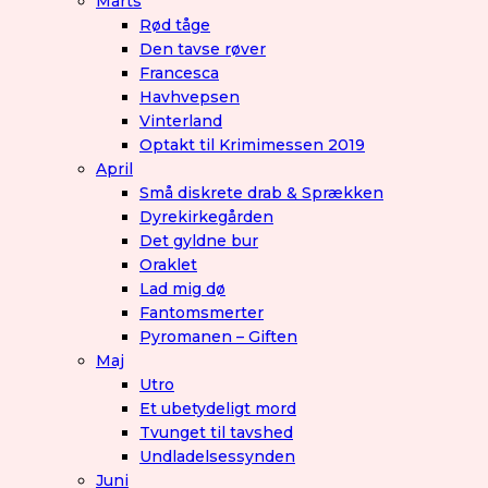
Marts
Rød tåge
Den tavse røver
Francesca
Havhvepsen
Vinterland
Optakt til Krimimessen 2019
April
Små diskrete drab & Sprækken
Dyrekirkegården
Det gyldne bur
Oraklet
Lad mig dø
Fantomsmerter
Pyromanen – Giften
Maj
Utro
Et ubetydeligt mord
Tvunget til tavshed
Undladelsessynden
Juni