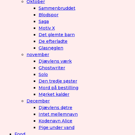
Oktober
Sammenbruddet
Blodspor
Saga
Motiv X
Det glemte barn
De efterladte
Glasnøglen
november
Djævlens værk
Ghostwriter
Solo
Den tredje søster
Mord på bestilling
Mørket kalder
December
Djævlens døtre
Intet mellemnavn
Kodenavn Alice
Pige under vand
Food