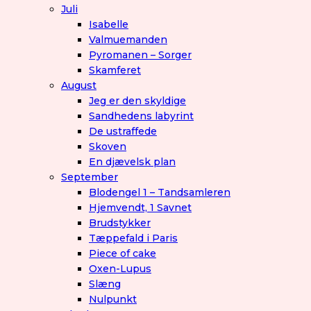
Juli
Isabelle
Valmuemanden
Pyromanen – Sorger
Skamferet
August
Jeg er den skyldige
Sandhedens labyrint
De ustraffede
Skoven
En djævelsk plan
September
Blodengel 1 – Tandsamleren
Hjemvendt, 1 Savnet
Brudstykker
Tæppefald i Paris
Piece of cake
Oxen-Lupus
Slæng
Nulpunkt