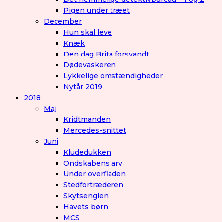
Pigen under træet
December
Hun skal leve
Knæk
Den dag Brita forsvandt
Dødevaskeren
Lykkelige omstændigheder
Nytår 2019
2018
Maj
Kridtmanden
Mercedes-snittet
Juni
Kludedukken
Ondskabens arv
Under overfladen
Stedfortræderen
Skytsenglen
Havets børn
MCS