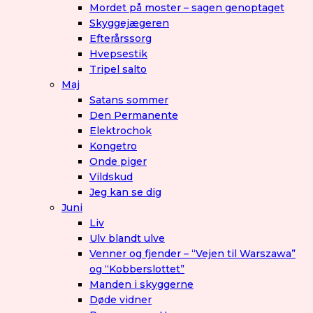
Mordet på moster – sagen genoptaget
Skyggejægeren
Efterårssorg
Hvepsestik
Tripel salto
Maj
Satans sommer
Den Permanente
Elektrochok
Kongetro
Onde piger
Vildskud
Jeg kan se dig
Juni
Liv
Ulv blandt ulve
Venner og fjender – “Vejen til Warszawa”
og “Kobberslottet”
Manden i skyggerne
Døde vidner