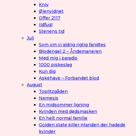
Kniv
Øjenvidnet
Offer 2117
Ildfugl
Stenens tid
Juli
Som om vi aldrig rigtig fandtes
Blodengel 2 – Åndemaneren
Mød mig i paradis
1000 piskeslag
Kun dig
Askehave – Forbandet blod
August
Toplitzgåden
Nemesis
En midsommer ligning
Kvinden med dødsmasken
En helt normal familie
Golden state killer-Manden der hadede
kvinder