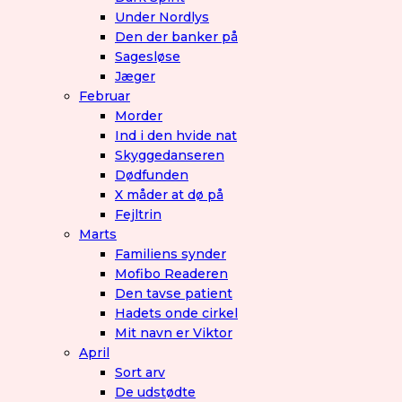
Under Nordlys
Den der banker på
Sagesløse
Jæger
Februar
Morder
Ind i den hvide nat
Skyggedanseren
Dødfunden
X måder at dø på
Fejltrin
Marts
Familiens synder
Mofibo Readeren
Den tavse patient
Hadets onde cirkel
Mit navn er Viktor
April
Sort arv
De udstødte