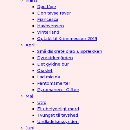
Marts
Rød tåge
Den tavse røver
Francesca
Havhvepsen
Vinterland
Optakt til Krimimessen 2019
April
Små diskrete drab & Sprækken
Dyrekirkegården
Det gyldne bur
Oraklet
Lad mig dø
Fantomsmerter
Pyromanen – Giften
Maj
Utro
Et ubetydeligt mord
Tvunget til tavshed
Undladelsessynden
Juni