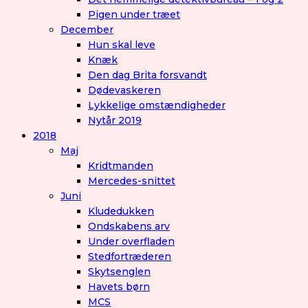
Pigen under træet
December
Hun skal leve
Knæk
Den dag Brita forsvandt
Dødevaskeren
Lykkelige omstændigheder
Nytår 2019
2018
Maj
Kridtmanden
Mercedes-snittet
Juni
Kludedukken
Ondskabens arv
Under overfladen
Stedfortræderen
Skytsenglen
Havets børn
MCS