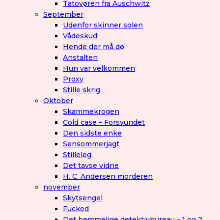
Tatovøren fra Auschwitz
September
Udenfor skinner solen
Vådeskud
Hende der må dø
Anstalten
Hun var velkommen
Proxy
Stille skrig
Oktober
Skammekrogen
Cold case – Forsvundet
Den sidste enke
Sensommerjagt
Stilleleg
Det tavse vidne
H. C. Andersen morderen
november
Skytsengel
Fucked
Det hemmelige detektivbureau – 1 og 2