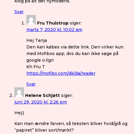
klog på alt det nymodens.
Svar
Fru Thulstrup
siger:
marts 7, 2020 kl. 10:02 am
Hej Tanja
Den kan købes via dette link. Den virker kun
med Mofibos app, dvs du kan ikke søge på
google o.lign
Kh Fru T
https://mofibo.com/dk/da/reader
Svar
Helene Schjøtt
siger:
juni 29, 2020 kl. 2:26 pm
Hej:)
Kan man ændre farven, så teksten bliver hvid/grå og
“papiret” bliver sort/mørkt?