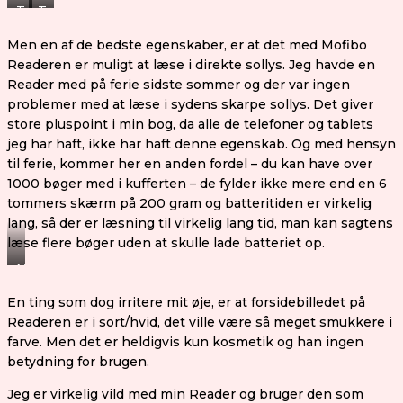
Tryk
Tryk
ved
ved
på
på
tryk
tryk
Men en af de bedste egenskaber, er at det med Mofibo
midten
orange
på
på
Readeren er muligt at læse i direkte sollys. Jeg havde en
=
knap
knap
skærmen
Reader med på ferie sidste sommer og der var ingen
flere
=
problemer med at læse i sydens skarpe sollys. Det giver
funktioner
flere
store pluspoint i min bog, da alle de telefoner og tablets
funktioner
jeg har haft, ikke har haft denne egenskab. Og med hensyn
til ferie, kommer her en anden fordel – du kan have over
1000 bøger med i kufferten – de fylder ikke mere end en 6
tommers skærm på 200 gram og batteritiden er virkelig
lang, så der er læsning til virkelig lang tid, man kan sagtens
læse flere bøger uden at skulle lade batteriet op.
Man
kan
En ting som dog irritere mit øje, er at forsidebilledet på
læse
Readeren er i sort/hvid, det ville være så meget smukkere i
i
farve. Men det er heldigvis kun kosmetik og han ingen
solen
betydning for brugen.
Jeg er virkelig vild med min Reader og bruger den som