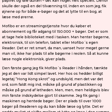
papiret og føle duften – det kan noget helt specielt. Derfor
skulle der også en del tilvænning til, inden en som jeg, fik
øjnene op for både e-bøger og det at lytte til en bog, at
læse med ørerne.
Mofibo er en streamingstjenste hvor du køber et
abonnement og får adgang til 150.000 + bøger. Det er som
at tage hele biblioteket med i tasken. Man henter bøgerne,
elektronisk, til sin telefon, tablet eller Mofibo´s egen
Reader. Det er ret smart, da man, uanset hvor meget gerne
man vil, ikke har plads til alle bøgerne i reolen. Så at kunne
læse nogle elektronisk, giver plads.
Den første gang jeg fik Mofibo´s Reader i hånden, tænkte
jeg at den var lidt simpel lavet. Her hos os hedder billigt
legetøj ”Hong Kong skrot” og undskyld, men det var det
ord, som faldt mig ind, måske på grund af plastikken og
måske på grund af letheden. Men, men, men heldigvis blev
min første indskydelse gjort til skamme. Jeg fik gang i
maskinen og hentede bøger. Der er plads til over 1000
bøger på Readeren og du kan både læse og lytte. Det er