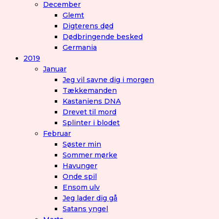
December
Glemt
Digterens død
Dødbringende besked
Germania
2019
Januar
Jeg vil savne dig i morgen
Tækkemanden
Kastaniens DNA
Drevet til mord
Splinter i blodet
Februar
Søster min
Sommer mørke
Havunger
Onde spil
Ensom ulv
Jeg lader dig gå
Satans yngel