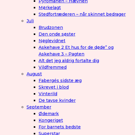
Pyromanen – Hævnen
Mørkelagt
Stedfortræderen – når skinnet bedrager
Juli
Brudzonen
Den onde søster
Nøglevidnet
Askehave 2 Et hus for de døde” og
Askehave 3 – Pagten
Alt det jeg aldrig fortalte dig
Vildfremmed
August
Fabergés sidste æg
Skrevet i blod
Vinterild
De tavse kvinder
September
Ødemark
Kongeriget
For barnets bedste
Superstar