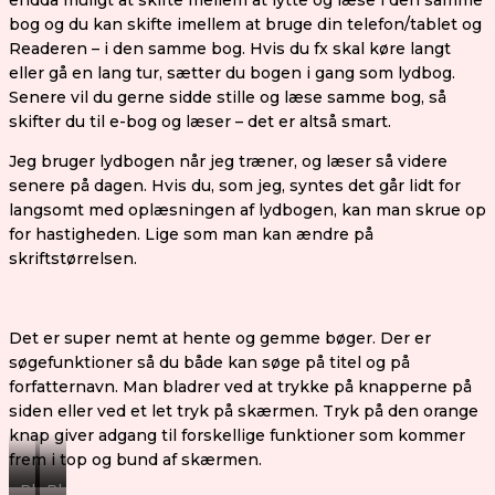
endda muligt at skifte mellem at lytte og læse i den samme
bog og du kan skifte imellem at bruge din telefon/tablet og
Readeren – i den samme bog. Hvis du fx skal køre langt
eller gå en lang tur, sætter du bogen i gang som lydbog.
Senere vil du gerne sidde stille og læse samme bog, så
skifter du til e-bog og læser – det er altså smart.
Jeg bruger lydbogen når jeg træner, og læser så videre
senere på dagen. Hvis du, som jeg, syntes det går lidt for
langsomt med oplæsningen af lydbogen, kan man skrue op
for hastigheden. Lige som man kan ændre på
skriftstørrelsen.
Det er super nemt at hente og gemme bøger. Der er
søgefunktioner så du både kan søge på titel og på
forfatternavn. Man bladrer ved at trykke på knapperne på
siden eller ved et let tryk på skærmen. Tryk på den orange
knap giver adgang til forskellige funktioner som kommer
frem i top og bund af skærmen.
Bladrer
Bladrer