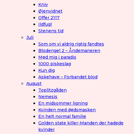
Kniv
Øjenvidnet
Offer 2117
Ildfugl
Stenens tid
Juli
Som om vi aldrig rigtig fandtes
Blodengel 2 – Åndemaneren
Mød mig i paradis
1000 piskeslag
Kun dig
Askehave – Forbandet blod
August
Toplitzgåden
Nemesis
En midsommer ligning
Kvinden med dødsmasken
En helt normal familie
Golden state killer-Manden der hadede
kvinder