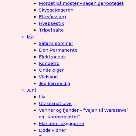
Mordet på moster – sagen genoptaget
Skyggejægeren
Efterårssorg
Hvepsestik
Tripel salto
Maj
Satans sommer
Den Permanente
Elektrochok
Kongetro
Onde piger
Vildskud
Jeg kan se dig
Juni
Liv
Ulv blandt ulve
Venner og fjender – “Vejen til Warszawa”
og “Kobberslottet”
Manden i skyggerne
Døde vidner