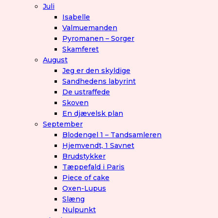
Juli
Isabelle
Valmuemanden
Pyromanen – Sorger
Skamferet
August
Jeg er den skyldige
Sandhedens labyrint
De ustraffede
Skoven
En djævelsk plan
September
Blodengel 1 – Tandsamleren
Hjemvendt, 1 Savnet
Brudstykker
Tæppefald i Paris
Piece of cake
Oxen-Lupus
Slæng
Nulpunkt