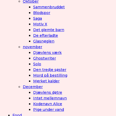
Oktober
Sammenbruddet
Blodspor
Saga
Motiv X
Det glemte barn
De efterladte
Glasnøglen
november
Djævlens værk
Ghostwriter
Solo
Den tredje søster
Mord på bestilling
Mørket kalder
December
Djævlens døtre
Intet mellemnavn
Kodenavn Alice
Pige under vand
Food