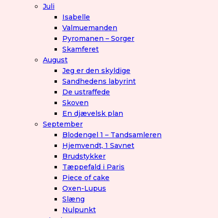
Juli
Isabelle
Valmuemanden
Pyromanen – Sorger
Skamferet
August
Jeg er den skyldige
Sandhedens labyrint
De ustraffede
Skoven
En djævelsk plan
September
Blodengel 1 – Tandsamleren
Hjemvendt, 1 Savnet
Brudstykker
Tæppefald i Paris
Piece of cake
Oxen-Lupus
Slæng
Nulpunkt