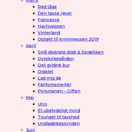
Marts
Rød tåge
Den tavse røver
Francesca
Havhvepsen
Vinterland
Optakt til Krimimessen 2019
April
Små diskrete drab & Sprækken
Dyrekirkegården
Det gyldne bur
Oraklet
Lad mig dø
Fantomsmerter
Pyromanen – Giften
Maj
Utro
Et ubetydeligt mord
Tvunget til tavshed
Undladelsessynden
Juni