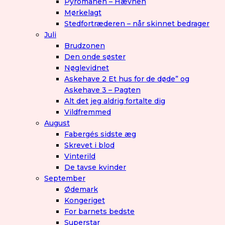
Pyromanen – Hævnen
Mørkelagt
Stedfortræderen – når skinnet bedrager
Juli
Brudzonen
Den onde søster
Nøglevidnet
Askehave 2 Et hus for de døde” og
Askehave 3 – Pagten
Alt det jeg aldrig fortalte dig
Vildfremmed
August
Fabergés sidste æg
Skrevet i blod
Vinterild
De tavse kvinder
September
Ødemark
Kongeriget
For barnets bedste
Superstar