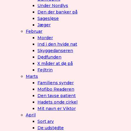
Under Nordlys
Den der banker på
Sagesløse
Jæger
Februar
Morder
Ind i den hvide nat
Skyggedanseren
Dødfunden
X måder at dø på
Fejltrin
Marts
Familiens synder
Mofibo Readeren
Den tavse patient
Hadets onde cirkel
Mit navn er Viktor
April
Sort arv
De udstødte