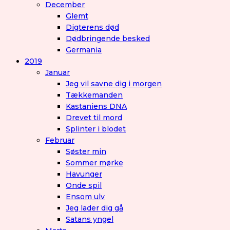
December
Glemt
Digterens død
Dødbringende besked
Germania
2019
Januar
Jeg vil savne dig i morgen
Tækkemanden
Kastaniens DNA
Drevet til mord
Splinter i blodet
Februar
Søster min
Sommer mørke
Havunger
Onde spil
Ensom ulv
Jeg lader dig gå
Satans yngel