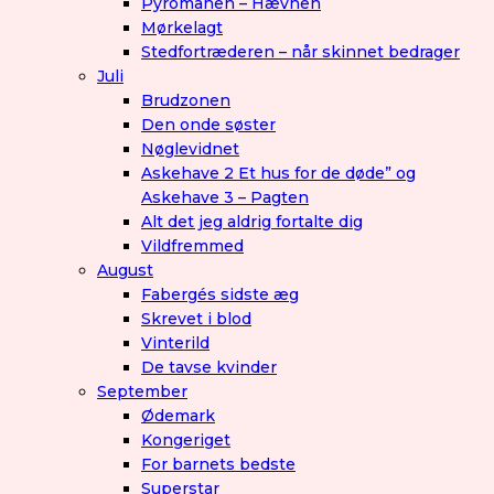
Pyromanen – Hævnen
Mørkelagt
Stedfortræderen – når skinnet bedrager
Juli
Brudzonen
Den onde søster
Nøglevidnet
Askehave 2 Et hus for de døde” og
Askehave 3 – Pagten
Alt det jeg aldrig fortalte dig
Vildfremmed
August
Fabergés sidste æg
Skrevet i blod
Vinterild
De tavse kvinder
September
Ødemark
Kongeriget
For barnets bedste
Superstar