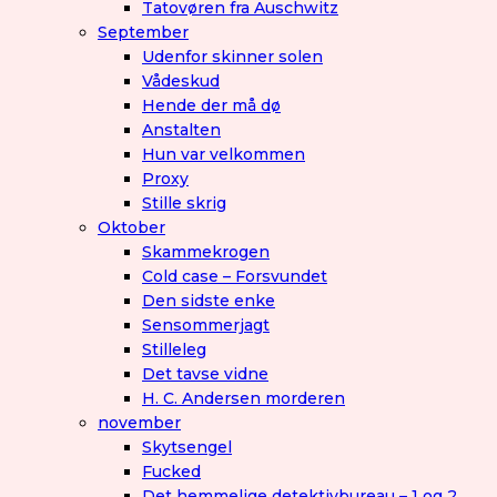
Tatovøren fra Auschwitz
September
Udenfor skinner solen
Vådeskud
Hende der må dø
Anstalten
Hun var velkommen
Proxy
Stille skrig
Oktober
Skammekrogen
Cold case – Forsvundet
Den sidste enke
Sensommerjagt
Stilleleg
Det tavse vidne
H. C. Andersen morderen
november
Skytsengel
Fucked
Det hemmelige detektivbureau – 1 og 2