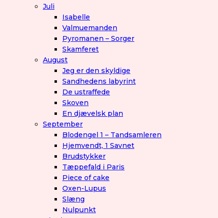
Juli
Isabelle
Valmuemanden
Pyromanen – Sorger
Skamferet
August
Jeg er den skyldige
Sandhedens labyrint
De ustraffede
Skoven
En djævelsk plan
September
Blodengel 1 – Tandsamleren
Hjemvendt, 1 Savnet
Brudstykker
Tæppefald i Paris
Piece of cake
Oxen-Lupus
Slæng
Nulpunkt