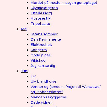
Mordet på moster – sagen genoptaget
Skyggejægeren
Efterårssorg
Hvepsestik
Tripel salto
Maj
Satans sommer
Den Permanente
Elektrochok
Kongetro
Onde piger
Vildskud
Jeg kan se dig
Juni
Liv
Ulv blandt ulve
Venner og fjender – “Vejen til Warszawa”
og “Kobberslottet”
Manden i skyggerne
Døde vidner