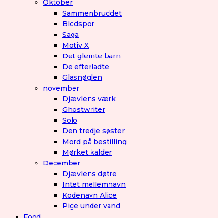
Oktober
Sammenbruddet
Blodspor
Saga
Motiv X
Det glemte barn
De efterladte
Glasnøglen
november
Djævlens værk
Ghostwriter
Solo
Den tredje søster
Mord på bestilling
Mørket kalder
December
Djævlens døtre
Intet mellemnavn
Kodenavn Alice
Pige under vand
Food