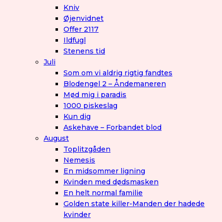
Kniv
Øjenvidnet
Offer 2117
Ildfugl
Stenens tid
Juli
Som om vi aldrig rigtig fandtes
Blodengel 2 – Åndemaneren
Mød mig i paradis
1000 piskeslag
Kun dig
Askehave – Forbandet blod
August
Toplitzgåden
Nemesis
En midsommer ligning
Kvinden med dødsmasken
En helt normal familie
Golden state killer-Manden der hadede
kvinder