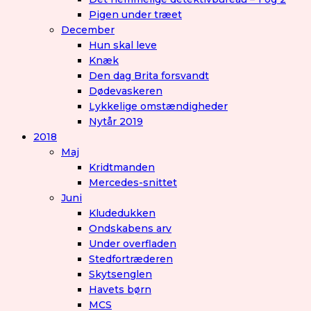
Pigen under træet
December
Hun skal leve
Knæk
Den dag Brita forsvandt
Dødevaskeren
Lykkelige omstændigheder
Nytår 2019
2018
Maj
Kridtmanden
Mercedes-snittet
Juni
Kludedukken
Ondskabens arv
Under overfladen
Stedfortræderen
Skytsenglen
Havets børn
MCS