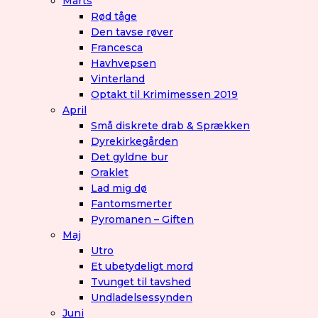
Marts
Rød tåge
Den tavse røver
Francesca
Havhvepsen
Vinterland
Optakt til Krimimessen 2019
April
Små diskrete drab & Sprækken
Dyrekirkegården
Det gyldne bur
Oraklet
Lad mig dø
Fantomsmerter
Pyromanen – Giften
Maj
Utro
Et ubetydeligt mord
Tvunget til tavshed
Undladelsessynden
Juni