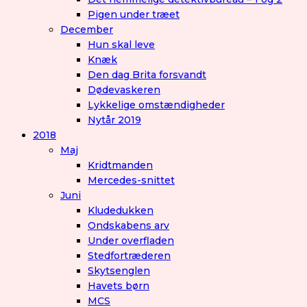
Pigen under træet
December
Hun skal leve
Knæk
Den dag Brita forsvandt
Dødevaskeren
Lykkelige omstændigheder
Nytår 2019
2018
Maj
Kridtmanden
Mercedes-snittet
Juni
Kludedukken
Ondskabens arv
Under overfladen
Stedfortræderen
Skytsenglen
Havets børn
MCS