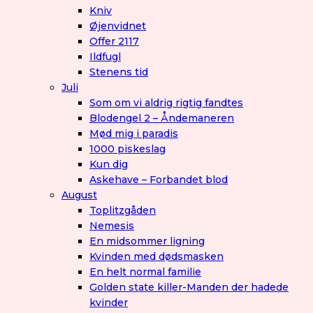
Kniv
Øjenvidnet
Offer 2117
Ildfugl
Stenens tid
Juli
Som om vi aldrig rigtig fandtes
Blodengel 2 – Åndemaneren
Mød mig i paradis
1000 piskeslag
Kun dig
Askehave – Forbandet blod
August
Toplitzgåden
Nemesis
En midsommer ligning
Kvinden med dødsmasken
En helt normal familie
Golden state killer-Manden der hadede
kvinder