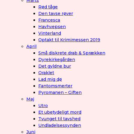
Marts
Rød tåge
Den tavse røver
Francesca
Havhvepsen
Vinterland
Optakt til Krimimessen 2019
April
Små diskrete drab & Sprækken
Dyrekirkegården
Det gyldne bur
Oraklet
Lad mig dø
Fantomsmerter
Pyromanen – Giften
Maj
Utro
Et ubetydeligt mord
Tvunget til tavshed
Undladelsessynden
Juni