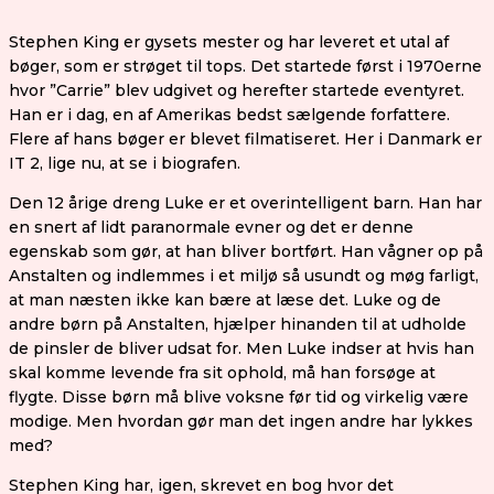
Stephen King er gysets mester og har leveret et utal af
bøger, som er strøget til tops. Det startede først i 1970erne
hvor ”Carrie” blev udgivet og herefter startede eventyret.
Han er i dag, en af Amerikas bedst sælgende forfattere.
Flere af hans bøger er blevet filmatiseret. Her i Danmark er
IT 2, lige nu, at se i biografen.
Den 12 årige dreng Luke er et overintelligent barn. Han har
en snert af lidt paranormale evner og det er denne
egenskab som gør, at han bliver bortført. Han vågner op på
Anstalten og indlemmes i et miljø så usundt og møg farligt,
at man næsten ikke kan bære at læse det. Luke og de
andre børn på Anstalten, hjælper hinanden til at udholde
de pinsler de bliver udsat for. Men Luke indser at hvis han
skal komme levende fra sit ophold, må han forsøge at
flygte. Disse børn må blive voksne før tid og virkelig være
modige. Men hvordan gør man det ingen andre har lykkes
med?
Stephen King har, igen, skrevet en bog hvor det