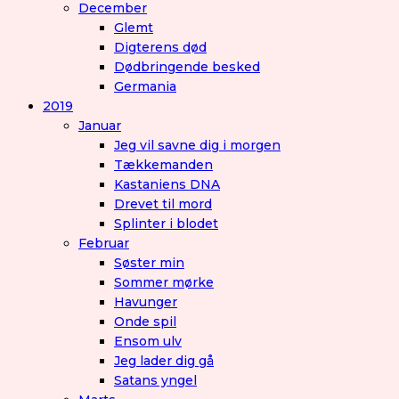
December
Glemt
Digterens død
Dødbringende besked
Germania
2019
Januar
Jeg vil savne dig i morgen
Tækkemanden
Kastaniens DNA
Drevet til mord
Splinter i blodet
Februar
Søster min
Sommer mørke
Havunger
Onde spil
Ensom ulv
Jeg lader dig gå
Satans yngel