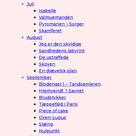
Juli
Isabelle
Valmuemanden
Pyromanen – Sorger
Skamferet
August
Jeg er den skyldige
Sandhedens labyrint
De ustraffede
Skoven
En djævelsk plan
September
Blodengel 1 – Tandsamleren
Hjemvendt, 1 Savnet
Brudstykker
Tæppefald i Paris
Piece of cake
Oxen-Lupus
Slæng
Nulpunkt