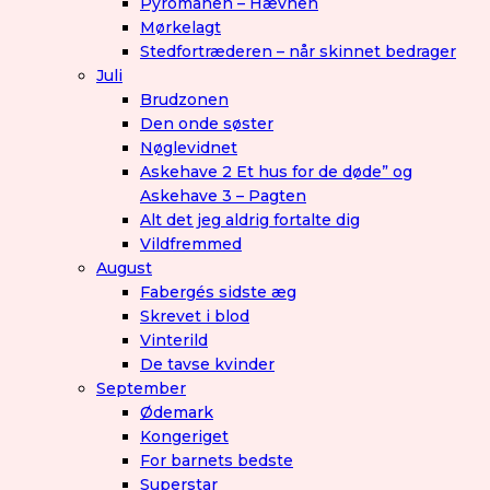
Pyromanen – Hævnen
Mørkelagt
Stedfortræderen – når skinnet bedrager
Juli
Brudzonen
Den onde søster
Nøglevidnet
Askehave 2 Et hus for de døde” og
Askehave 3 – Pagten
Alt det jeg aldrig fortalte dig
Vildfremmed
August
Fabergés sidste æg
Skrevet i blod
Vinterild
De tavse kvinder
September
Ødemark
Kongeriget
For barnets bedste
Superstar