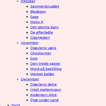
Oktober
Sammenbruddet
Blodspor
Saga
Motiv X
Det glemte barn
De efterladte
Glasnøglen
november
Djævlens værk
Ghostwriter
Solo
Den tredje søster
Mord på bestilling
Mørket kalder
December
Djævlens døtre
Intet mellemnavn
Kodenavn Alice
Pige under vand
Food