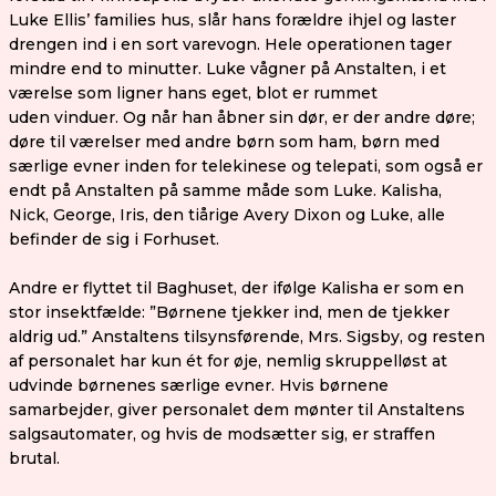
Luke Ellis’ families hus, slår hans forældre ihjel og laster
drengen ind i en sort varevogn. Hele operationen tager
mindre end to minutter. Luke vågner på Anstalten, i et
værelse som ligner hans eget, blot er rummet
uden vinduer. Og når han åbner sin dør, er der andre døre;
døre til værelser med andre børn som ham, børn med
særlige evner inden for telekinese og telepati, som også er
endt på Anstalten på samme måde som Luke. Kalisha,
Nick, George, Iris, den tiårige Avery Dixon og Luke, alle
befinder de sig i Forhuset.
Andre er flyttet til Baghuset, der ifølge Kalisha er som en
stor insektfælde: ”Børnene tjekker ind, men de tjekker
aldrig ud.” Anstaltens tilsynsførende, Mrs. Sigsby, og resten
af personalet har kun ét for øje, nemlig skruppelløst at
udvinde børnenes særlige evner. Hvis børnene
samarbejder, giver personalet dem mønter til Anstaltens
salgsautomater, og hvis de modsætter sig, er straffen
brutal.