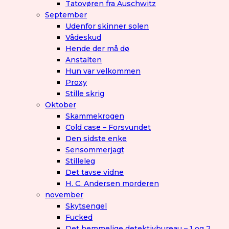
Tatovøren fra Auschwitz
September
Udenfor skinner solen
Vådeskud
Hende der må dø
Anstalten
Hun var velkommen
Proxy
Stille skrig
Oktober
Skammekrogen
Cold case – Forsvundet
Den sidste enke
Sensommerjagt
Stilleleg
Det tavse vidne
H. C. Andersen morderen
november
Skytsengel
Fucked
Det hemmelige detektivbureau – 1 og 2