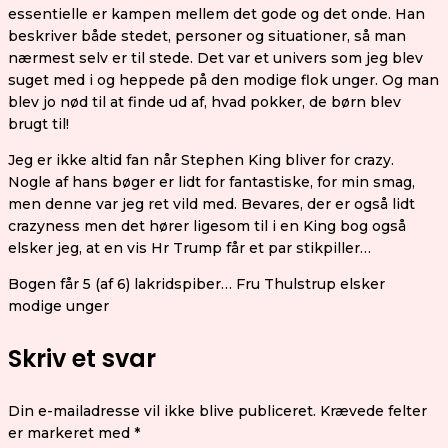
essentielle er kampen mellem det gode og det onde. Han
beskriver både stedet, personer og situationer, så man
nærmest selv er til stede. Det var et univers som jeg blev
suget med i og heppede på den modige flok unger. Og man
blev jo nød til at finde ud af, hvad pokker, de børn blev
brugt til!
Jeg er ikke altid fan når Stephen King bliver for crazy.
Nogle af hans bøger er lidt for fantastiske, for min smag,
men denne var jeg ret vild med. Bevares, der er også lidt
crazyness men det hører ligesom til i en King bog også
elsker jeg, at en vis Hr Trump får et par stikpiller…
Bogen får 5 (af 6) lakridspiber… Fru Thulstrup elsker
modige unger
Skriv et svar
Din e-mailadresse vil ikke blive publiceret.
Krævede felter
er markeret med
*