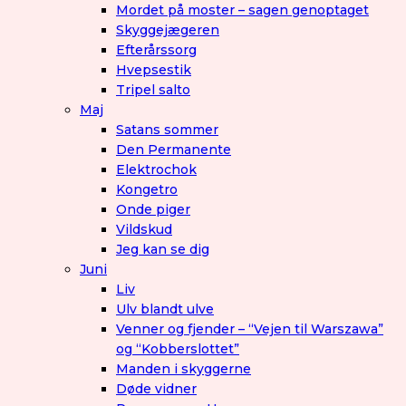
Mordet på moster – sagen genoptaget
Skyggejægeren
Efterårssorg
Hvepsestik
Tripel salto
Maj
Satans sommer
Den Permanente
Elektrochok
Kongetro
Onde piger
Vildskud
Jeg kan se dig
Juni
Liv
Ulv blandt ulve
Venner og fjender – “Vejen til Warszawa”
og “Kobberslottet”
Manden i skyggerne
Døde vidner