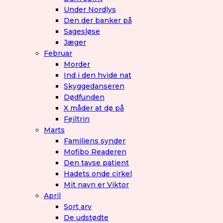
Under Nordlys
Den der banker på
Sagesløse
Jæger
Februar
Morder
Ind i den hvide nat
Skyggedanseren
Dødfunden
X måder at dø på
Fejltrin
Marts
Familiens synder
Mofibo Readeren
Den tavse patient
Hadets onde cirkel
Mit navn er Viktor
April
Sort arv
De udstødte