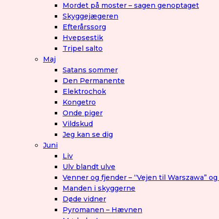
Mordet på moster – sagen genoptaget
Skyggejægeren
Efterårssorg
Hvepsestik
Tripel salto
Maj
Satans sommer
Den Permanente
Elektrochok
Kongetro
Onde piger
Vildskud
Jeg kan se dig
Juni
Liv
Ulv blandt ulve
Venner og fjender – “Vejen til Warszawa” og
Manden i skyggerne
Døde vidner
Pyromanen – Hævnen