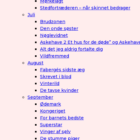
Mørkelagt
Stedfortræderen – når skinnet bedrager
Juli
Brudzonen
Den onde søster
Nøglevidnet
Askehave 2 Et hus for de døde” og Askehav
Alt det jeg aldrig fortalte dig
Vildfremmed
August
Fabergés sidste æg
Skrevet i blod
Vinterild
De tavse kvinder
September
Ødemark
Kongeriget
For barnets bedste
Superstar
Vinger af sølv
De stumme piger