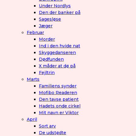
Under Nordlys
Den der banker på
Sagesløse
Jæger
Februar
Morder
Ind i den hvide nat
Skyggedanseren
Dødfunden
X måder at dø på
Fejltrin
Marts
Familiens synder
Mofibo Readeren
Den tavse patient
Hadets onde cirkel
Mit navn er Viktor
April
Sort arv
De udstødte