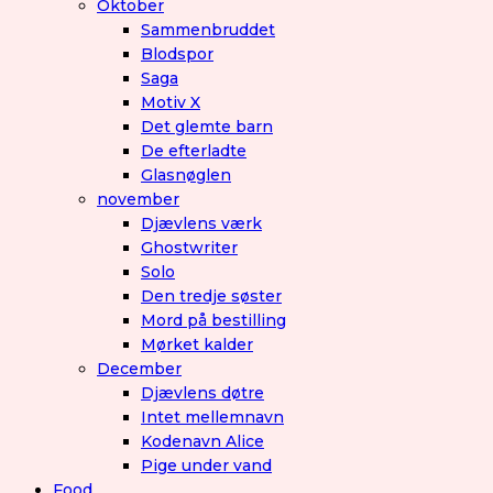
Oktober
Sammenbruddet
Blodspor
Saga
Motiv X
Det glemte barn
De efterladte
Glasnøglen
november
Djævlens værk
Ghostwriter
Solo
Den tredje søster
Mord på bestilling
Mørket kalder
December
Djævlens døtre
Intet mellemnavn
Kodenavn Alice
Pige under vand
Food