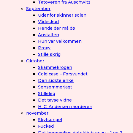
Tatovøren fra Auschwitz
September
Udenfor skinner solen
Vådeskud
Hende der må dø
Anstalten
Hun var velkommen
Proxy
Stille skrig
Oktober
Skammekrogen
Cold case – Forsvundet
Den sidste enke
Sensommerjagt
Stilleleg
Det tavse vidne
H. C. Andersen morderen
november
Skytsengel
Fucked
Det hemmelige detektivbureau – 1 og 2