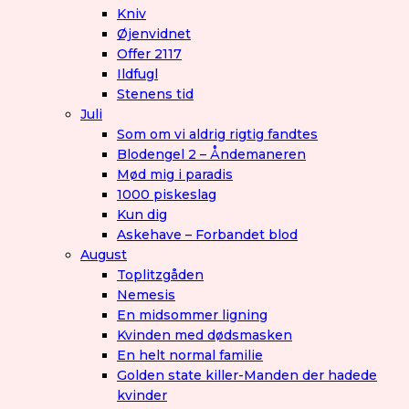
Kniv
Øjenvidnet
Offer 2117
Ildfugl
Stenens tid
Juli
Som om vi aldrig rigtig fandtes
Blodengel 2 – Åndemaneren
Mød mig i paradis
1000 piskeslag
Kun dig
Askehave – Forbandet blod
August
Toplitzgåden
Nemesis
En midsommer ligning
Kvinden med dødsmasken
En helt normal familie
Golden state killer-Manden der hadede
kvinder