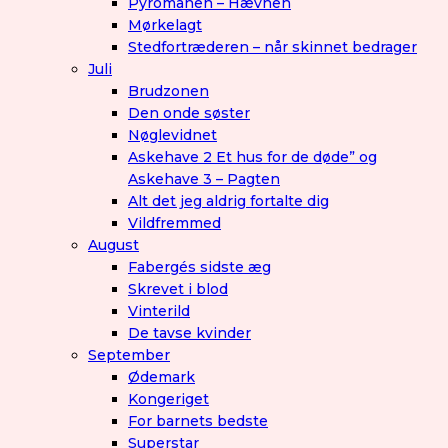
Pyromanen – Hævnen
Mørkelagt
Stedfortræderen – når skinnet bedrager
Juli
Brudzonen
Den onde søster
Nøglevidnet
Askehave 2 Et hus for de døde” og
Askehave 3 – Pagten
Alt det jeg aldrig fortalte dig
Vildfremmed
August
Fabergés sidste æg
Skrevet i blod
Vinterild
De tavse kvinder
September
Ødemark
Kongeriget
For barnets bedste
Superstar