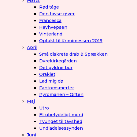
Marts
Rød tåge
Den tavse røver
Francesca
Havhvepsen
Vinterland
Optakt til Krimimessen 2019
April
Små diskrete drab & Sprækken
Dyrekirkegården
Det gyldne bur
Oraklet
Lad mig dø
Fantomsmerter
Pyromanen – Giften
Maj
Utro
Et ubetydeligt mord
Tvunget til tavshed
Undladelsessynden
Juni