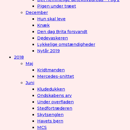
Pigen under træet
December
Hun skal leve
Knæk
Den dag Brita forsvandt
Dødevaskeren
Lykkelige omstændigheder
Nytår 2019
2018
Maj
Kridtmanden
Mercedes-snittet
Juni
Kludedukken
Ondskabens arv
Under overfladen
Stedfortræderen
Skytsenglen
Havets børn
MCS