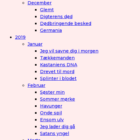
December
Glemt
Digterens død
Dødbringende besked
Germania
2019
Januar
Jeg vil savne dig i morgen
Tækkemanden
Kastaniens DNA
Drevet til mord
Splinter i blodet
Februar
Søster min
Sommer mørke
Havunger
Onde spil
Ensom ulv
Jeg lader dig gå
Satans yngel