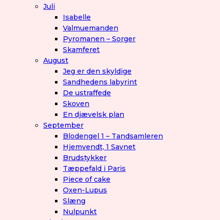
Juli
Isabelle
Valmuemanden
Pyromanen – Sorger
Skamferet
August
Jeg er den skyldige
Sandhedens labyrint
De ustraffede
Skoven
En djævelsk plan
September
Blodengel 1 – Tandsamleren
Hjemvendt, 1 Savnet
Brudstykker
Tæppefald i Paris
Piece of cake
Oxen-Lupus
Slæng
Nulpunkt