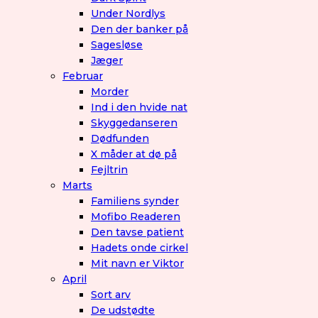
Under Nordlys
Den der banker på
Sagesløse
Jæger
Februar
Morder
Ind i den hvide nat
Skyggedanseren
Dødfunden
X måder at dø på
Fejltrin
Marts
Familiens synder
Mofibo Readeren
Den tavse patient
Hadets onde cirkel
Mit navn er Viktor
April
Sort arv
De udstødte