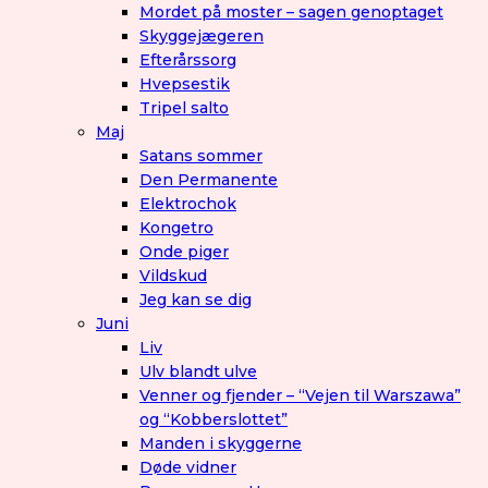
Mordet på moster – sagen genoptaget
Skyggejægeren
Efterårssorg
Hvepsestik
Tripel salto
Maj
Satans sommer
Den Permanente
Elektrochok
Kongetro
Onde piger
Vildskud
Jeg kan se dig
Juni
Liv
Ulv blandt ulve
Venner og fjender – “Vejen til Warszawa”
og “Kobberslottet”
Manden i skyggerne
Døde vidner