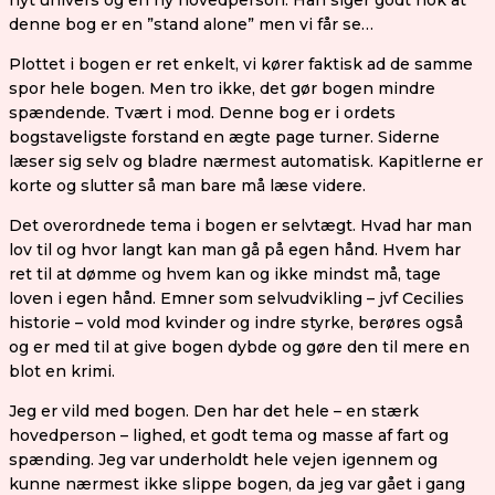
nyt univers og en ny hovedperson. Han siger godt nok at
denne bog er en ”stand alone” men vi får se…
Plottet i bogen er ret enkelt, vi kører faktisk ad de samme
spor hele bogen. Men tro ikke, det gør bogen mindre
spændende. Tvært i mod. Denne bog er i ordets
bogstaveligste forstand en ægte page turner. Siderne
læser sig selv og bladre nærmest automatisk. Kapitlerne er
korte og slutter så man bare må læse videre.
Det overordnede tema i bogen er selvtægt. Hvad har man
lov til og hvor langt kan man gå på egen hånd. Hvem har
ret til at dømme og hvem kan og ikke mindst må, tage
loven i egen hånd. Emner som selvudvikling – jvf Cecilies
historie – vold mod kvinder og indre styrke, berøres også
og er med til at give bogen dybde og gøre den til mere en
blot en krimi.
Jeg er vild med bogen. Den har det hele – en stærk
hovedperson – lighed, et godt tema og masse af fart og
spænding. Jeg var underholdt hele vejen igennem og
kunne nærmest ikke slippe bogen, da jeg var gået i gang