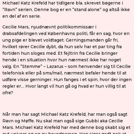
Michael Katz Krefeld har tidligere bla. skrevet bøgerne i
”Ravn” serien. Denne bog er en ”stand alone” og altså ikke
en del af en serie.
Cecilie Mars, nyudnævnt politikommissær i
drabsafdelingen ved Københavns politi, får en sag, hvor en
ung pige er blevet voldtaget. Gerningsmanden går fri,
hvilket rører Cecilie dybt, da hun selv har et par ting fra
fortiden hun sloges med. Et fejltrin fra Cecilie bringer
hende i en situation hvor hun nærmest ikke har noget
valg. En ”Stemme” – Lazarus – som henvender sig til Cecilie
telefonisk eller på sms/mail, nærmest befaler hende til at
udføre visse gerninger. Hun fanges i et spin, hvor der ingen
regler er… Hvor langt vil hun gå og hvad er hun villig til at
ofre?
Når man har sagt Michael Katz Krefeld, har man også sagt
Ravn og Møffe. Nu skal man også sige Gubbi aka Cecilie
Mars. Michael Katz Krefeld har med denne bog skabt sig et