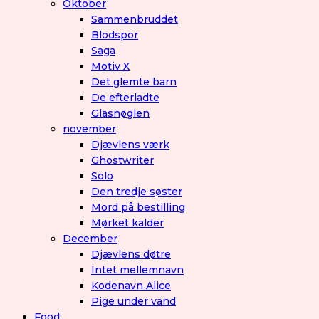
Oktober
Sammenbruddet
Blodspor
Saga
Motiv X
Det glemte barn
De efterladte
Glasnøglen
november
Djævlens værk
Ghostwriter
Solo
Den tredje søster
Mord på bestilling
Mørket kalder
December
Djævlens døtre
Intet mellemnavn
Kodenavn Alice
Pige under vand
Food