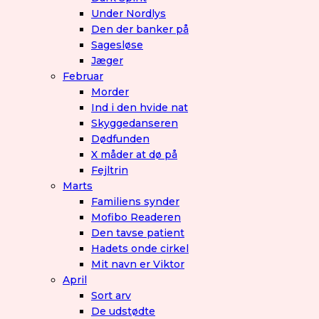
Under Nordlys
Den der banker på
Sagesløse
Jæger
Februar
Morder
Ind i den hvide nat
Skyggedanseren
Dødfunden
X måder at dø på
Fejltrin
Marts
Familiens synder
Mofibo Readeren
Den tavse patient
Hadets onde cirkel
Mit navn er Viktor
April
Sort arv
De udstødte