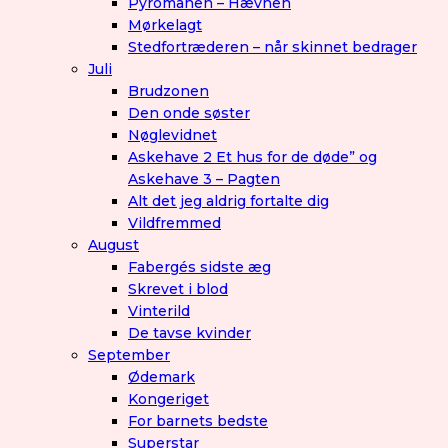
Pyromanen – Hævnen
Mørkelagt
Stedfortræderen – når skinnet bedrager
Juli
Brudzonen
Den onde søster
Nøglevidnet
Askehave 2 Et hus for de døde” og
Askehave 3 – Pagten
Alt det jeg aldrig fortalte dig
Vildfremmed
August
Fabergés sidste æg
Skrevet i blod
Vinterild
De tavse kvinder
September
Ødemark
Kongeriget
For barnets bedste
Superstar