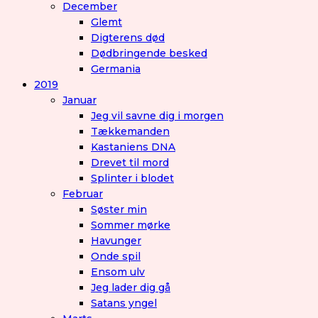
December
Glemt
Digterens død
Dødbringende besked
Germania
2019
Januar
Jeg vil savne dig i morgen
Tækkemanden
Kastaniens DNA
Drevet til mord
Splinter i blodet
Februar
Søster min
Sommer mørke
Havunger
Onde spil
Ensom ulv
Jeg lader dig gå
Satans yngel