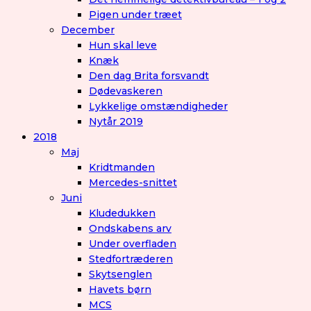
Pigen under træet
December
Hun skal leve
Knæk
Den dag Brita forsvandt
Dødevaskeren
Lykkelige omstændigheder
Nytår 2019
2018
Maj
Kridtmanden
Mercedes-snittet
Juni
Kludedukken
Ondskabens arv
Under overfladen
Stedfortræderen
Skytsenglen
Havets børn
MCS