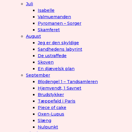
Juli
Isabelle
Valmuemanden
Pyromanen – Sorger
Skamferet
August
Jeg er den skyldige
Sandhedens labyrint
De ustraffede
Skoven
En djævelsk plan
September
Blodengel 1 – Tandsamleren
Hjemvendt, 1 Savnet
Brudstykker
Tæppefald i Paris
Piece of cake
Oxen-Lupus
Slæng
Nulpunkt