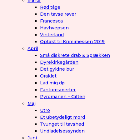
Marts
Rød tåge
Den tavse røver
Francesca
Havhvepsen
Vinterland
Optakt til Krimimessen 2019
April
Små diskrete drab & Sprækken
Dyrekirkegården
Det gyldne bur
Oraklet
Lad mig dø
Fantomsmerter
Pyromanen – Giften
Maj
Utro
Et ubetydeligt mord
Tvunget til tavshed
Undladelsessynden
Juni