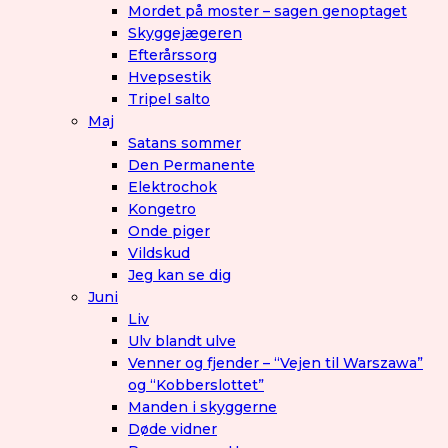
Mordet på moster – sagen genoptaget
Skyggejægeren
Efterårssorg
Hvepsestik
Tripel salto
Maj
Satans sommer
Den Permanente
Elektrochok
Kongetro
Onde piger
Vildskud
Jeg kan se dig
Juni
Liv
Ulv blandt ulve
Venner og fjender – “Vejen til Warszawa”
og “Kobberslottet”
Manden i skyggerne
Døde vidner