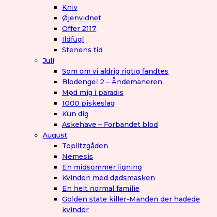
Kniv
Øjenvidnet
Offer 2117
Ildfugl
Stenens tid
Juli
Som om vi aldrig rigtig fandtes
Blodengel 2 – Åndemaneren
Mød mig i paradis
1000 piskeslag
Kun dig
Askehave – Forbandet blod
August
Toplitzgåden
Nemesis
En midsommer ligning
Kvinden med dødsmasken
En helt normal familie
Golden state killer-Manden der hadede
kvinder