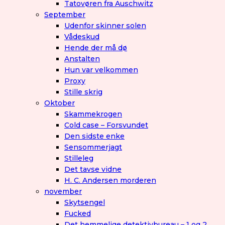
Tatovøren fra Auschwitz
September
Udenfor skinner solen
Vådeskud
Hende der må dø
Anstalten
Hun var velkommen
Proxy
Stille skrig
Oktober
Skammekrogen
Cold case – Forsvundet
Den sidste enke
Sensommerjagt
Stilleleg
Det tavse vidne
H. C. Andersen morderen
november
Skytsengel
Fucked
Det hemmelige detektivbureau – 1 og 2