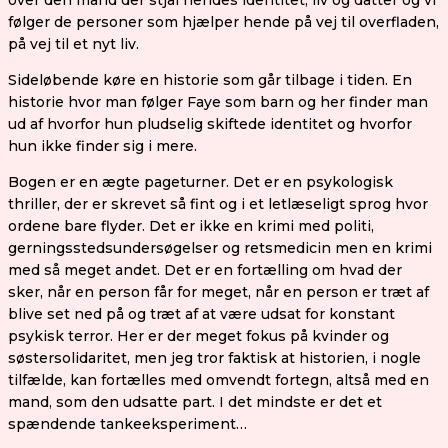
over den mand der stjal hendes identitet, liv og datter og vi
følger de personer som hjælper hende på vej til overfladen,
på vej til et nyt liv.
Sideløbende køre en historie som går tilbage i tiden. En
historie hvor man følger Faye som barn og her finder man
ud af hvorfor hun pludselig skiftede identitet og hvorfor
hun ikke finder sig i mere.
Bogen er en ægte pageturner. Det er en psykologisk
thriller, der er skrevet så fint og i et letlæseligt sprog hvor
ordene bare flyder. Det er ikke en krimi med politi,
gerningsstedsundersøgelser og retsmedicin men en krimi
med så meget andet. Det er en fortælling om hvad der
sker, når en person får for meget, når en person er træt af
blive set ned på og træt af at være udsat for konstant
psykisk terror. Her er der meget fokus på kvinder og
søstersolidaritet, men jeg tror faktisk at historien, i nogle
tilfælde, kan fortælles med omvendt fortegn, altså med en
mand, som den udsatte part. I det mindste er det et
spændende tankeeksperiment…