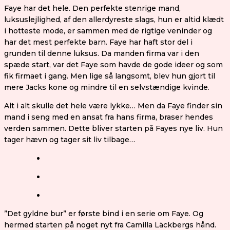
Faye har det hele. Den perfekte stenrige mand,
luksuslejlighed, af den allerdyreste slags, hun er altid klædt
i hotteste mode, er sammen med de rigtige veninder og
har det mest perfekte barn. Faye har haft stor del i
grunden til denne luksus. Da manden firma var i den
spæde start, var det Faye som havde de gode ideer og som
fik firmaet i gang. Men lige så langsomt, blev hun gjort til
mere Jacks kone og mindre til en selvstændige kvinde.
Alt i alt skulle det hele være lykke… Men da Faye finder sin
mand i seng med en ansat fra hans firma, braser hendes
verden sammen. Dette bliver starten på Fayes nye liv. Hun
tager hævn og tager sit liv tilbage…
”Det gyldne bur” er første bind i en serie om Faye. Og
hermed starten på noget nyt fra Camilla Läckbergs hånd.