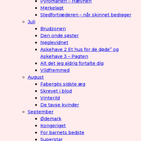
Pyromanen – Hævnen
Mørkelagt
Stedfortræderen – når skinnet bedrager
Juli
Brudzonen
Den onde søster
Nøglevidnet
Askehave 2 Et hus for de døde” og
Askehave 3 – Pagten
Alt det jeg aldrig fortalte dig
Vildfremmed
August
Fabergés sidste æg
Skrevet i blod
Vinterild
De tavse kvinder
September
Ødemark
Kongeriget
For barnets bedste
Superstar