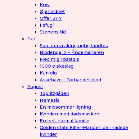
Kniv
Øjenvidnet
Offer 2117
Ildfugl
Stenens tid
Juli
Som om vi aldrig rigtig fandtes
Blodengel 2 – Åndemaneren
Mød mig i paradis
1000 piskeslag
Kun dig
Askehave – Forbandet blod
August
Toplitzgåden
Nemesis
En midsommer ligning
Kvinden med dødsmasken
En helt normal familie
Golden state killer-Manden der hadede
kvinder