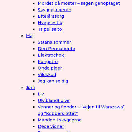
Mordet på moster – sagen genoptaget
Skyggejægeren
Efterårssorg
Hvepsestik
Tripel salto
Maj
Satans sommer
Den Permanente
Elektrochok
Kongetro
Onde piger
Vildskud
Jeg kan se dig
Juni
Liv
Ulv blandt ulve
Venner og fjender – “Vejen til Warszawa”
og “Kobberslottet”
Manden i skyggerne
Døde vidner