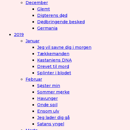
December
Glemt
Digterens død
Dødbringende besked
Germania
2019
Januar
Jeg vil savne dig i morgen
Tækkemanden
Kastaniens DNA
Drevet til mord
Splinter i blodet
Februar
Søster min
Sommer mørke
Havunger
Onde spil
Ensom ulv
Jeg lader dig gå
Satans yngel