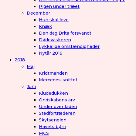
Pigen under træet
December
Hun skal leve
Knæk
Den dag Brita forsvandt
Dødevaskeren
Lykkelige omstændigheder
Nytår 2019
2018
Maj
Kridtmanden
Mercedes-snittet
Juni
Kludedukken
Ondskabens arv
Under overfladen
Stedfortræderen
Skytsenglen
Havets børn
MCS