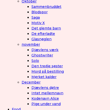
Oktober
Sammenbruddet
Blodspor
Saga
Motiv X
Det glemte barn
De efterladte
Glasnøglen
november
Djævlens værk
Ghostwriter
Solo
Den tredje søster
Mord på bestilling
Mørket kalder
December
Djævlens døtre
Intet mellemnavn
Kodenavn Alice
Pige under vand
Food