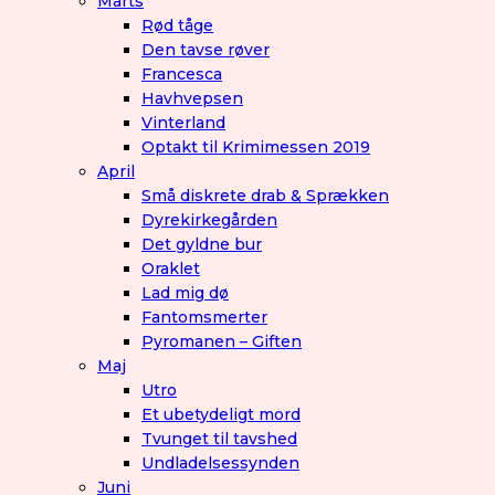
Marts
Rød tåge
Den tavse røver
Francesca
Havhvepsen
Vinterland
Optakt til Krimimessen 2019
April
Små diskrete drab & Sprækken
Dyrekirkegården
Det gyldne bur
Oraklet
Lad mig dø
Fantomsmerter
Pyromanen – Giften
Maj
Utro
Et ubetydeligt mord
Tvunget til tavshed
Undladelsessynden
Juni