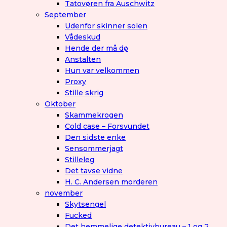
Tatovøren fra Auschwitz
September
Udenfor skinner solen
Vådeskud
Hende der må dø
Anstalten
Hun var velkommen
Proxy
Stille skrig
Oktober
Skammekrogen
Cold case – Forsvundet
Den sidste enke
Sensommerjagt
Stilleleg
Det tavse vidne
H. C. Andersen morderen
november
Skytsengel
Fucked
Det hemmelige detektivbureau – 1 og 2