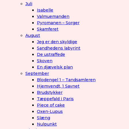
Juli
Isabelle
Valmuemanden
Pyromanen – Sorger
Skamferet
August
Jeg er den skyldige
Sandhedens labyrint
De ustraffede
Skoven
En djævelsk plan
September
Blodengel 1 – Tandsamleren
Hjemvendt, 1 Savnet
Brudstykker
Tæppefald i Paris
Piece of cake
Oxen-Lupus
Slæng
Nulpunkt