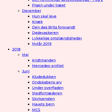
Pigen under træet
December
Hun skal leve
Knæk
Den dag Brita forsvandt
Dødevaskeren
Lykkelige omstændigheder
Nytår 2019
2018
Maj
Kridtmanden
Mercedes-snittet
Juni
Kludedukken
Ondskabens arv
Under overfladen
Stedfortræderen
Skytsenglen
Havets børn
MCS