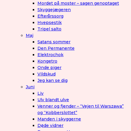
Mordet på moster – sagen genoptaget
Skyggejægeren
Efterårssorg
Hvepsestik
Tripel salto
Maj
Satans sommer
Den Permanente
Elektrochok
Kongetro
Onde piger
Vildskud
Jeg kan se dig
Juni
Liv
Ulv blandt ulve
Venner og fjender – “Vejen til Warszawa”
og “Kobberslottet”
Manden i skyggerne
Døde vidner