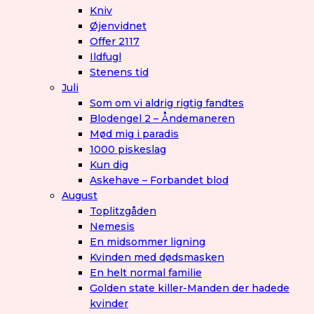
Kniv
Øjenvidnet
Offer 2117
Ildfugl
Stenens tid
Juli
Som om vi aldrig rigtig fandtes
Blodengel 2 – Åndemaneren
Mød mig i paradis
1000 piskeslag
Kun dig
Askehave – Forbandet blod
August
Toplitzgåden
Nemesis
En midsommer ligning
Kvinden med dødsmasken
En helt normal familie
Golden state killer-Manden der hadede
kvinder