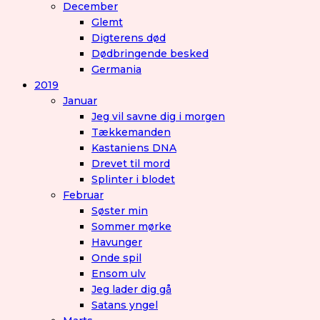
December
Glemt
Digterens død
Dødbringende besked
Germania
2019
Januar
Jeg vil savne dig i morgen
Tækkemanden
Kastaniens DNA
Drevet til mord
Splinter i blodet
Februar
Søster min
Sommer mørke
Havunger
Onde spil
Ensom ulv
Jeg lader dig gå
Satans yngel