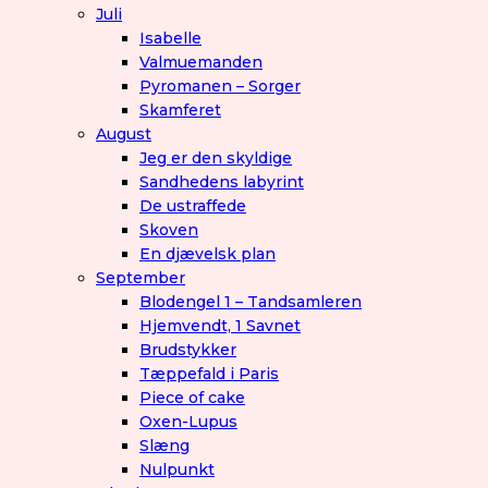
Juli
Isabelle
Valmuemanden
Pyromanen – Sorger
Skamferet
August
Jeg er den skyldige
Sandhedens labyrint
De ustraffede
Skoven
En djævelsk plan
September
Blodengel 1 – Tandsamleren
Hjemvendt, 1 Savnet
Brudstykker
Tæppefald i Paris
Piece of cake
Oxen-Lupus
Slæng
Nulpunkt