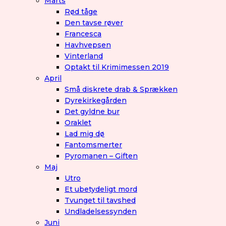
Marts
Rød tåge
Den tavse røver
Francesca
Havhvepsen
Vinterland
Optakt til Krimimessen 2019
April
Små diskrete drab & Sprækken
Dyrekirkegården
Det gyldne bur
Oraklet
Lad mig dø
Fantomsmerter
Pyromanen – Giften
Maj
Utro
Et ubetydeligt mord
Tvunget til tavshed
Undladelsessynden
Juni