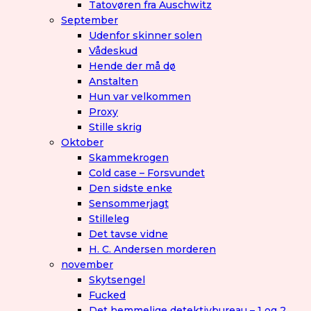
Tatovøren fra Auschwitz
September
Udenfor skinner solen
Vådeskud
Hende der må dø
Anstalten
Hun var velkommen
Proxy
Stille skrig
Oktober
Skammekrogen
Cold case – Forsvundet
Den sidste enke
Sensommerjagt
Stilleleg
Det tavse vidne
H. C. Andersen morderen
november
Skytsengel
Fucked
Det hemmelige detektivbureau – 1 og 2