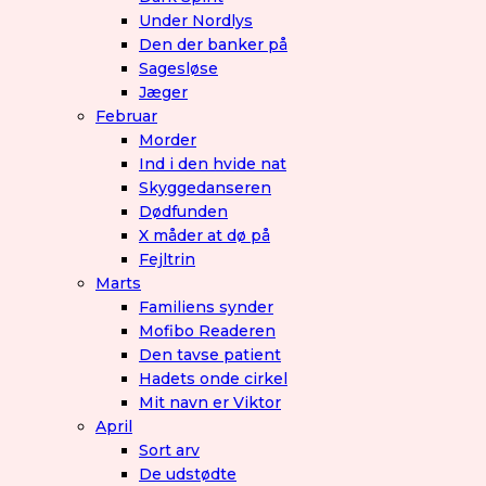
Under Nordlys
Den der banker på
Sagesløse
Jæger
Februar
Morder
Ind i den hvide nat
Skyggedanseren
Dødfunden
X måder at dø på
Fejltrin
Marts
Familiens synder
Mofibo Readeren
Den tavse patient
Hadets onde cirkel
Mit navn er Viktor
April
Sort arv
De udstødte