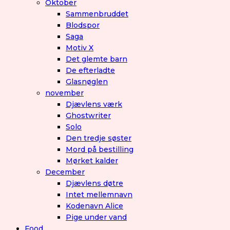
Oktober
Sammenbruddet
Blodspor
Saga
Motiv X
Det glemte barn
De efterladte
Glasnøglen
november
Djævlens værk
Ghostwriter
Solo
Den tredje søster
Mord på bestilling
Mørket kalder
December
Djævlens døtre
Intet mellemnavn
Kodenavn Alice
Pige under vand
Food