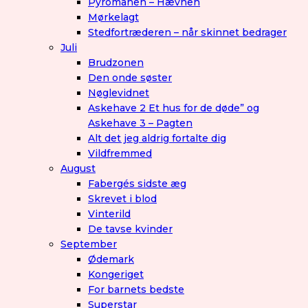
Pyromanen – Hævnen
Mørkelagt
Stedfortræderen – når skinnet bedrager
Juli
Brudzonen
Den onde søster
Nøglevidnet
Askehave 2 Et hus for de døde” og
Askehave 3 – Pagten
Alt det jeg aldrig fortalte dig
Vildfremmed
August
Fabergés sidste æg
Skrevet i blod
Vinterild
De tavse kvinder
September
Ødemark
Kongeriget
For barnets bedste
Superstar