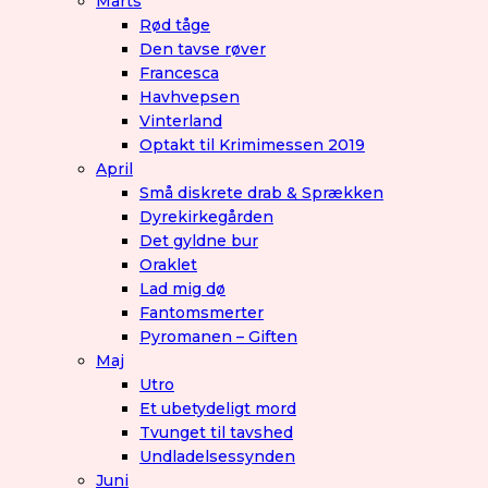
Marts
Rød tåge
Den tavse røver
Francesca
Havhvepsen
Vinterland
Optakt til Krimimessen 2019
April
Små diskrete drab & Sprækken
Dyrekirkegården
Det gyldne bur
Oraklet
Lad mig dø
Fantomsmerter
Pyromanen – Giften
Maj
Utro
Et ubetydeligt mord
Tvunget til tavshed
Undladelsessynden
Juni