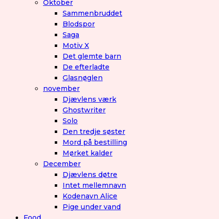
Oktober
Sammenbruddet
Blodspor
Saga
Motiv X
Det glemte barn
De efterladte
Glasnøglen
november
Djævlens værk
Ghostwriter
Solo
Den tredje søster
Mord på bestilling
Mørket kalder
December
Djævlens døtre
Intet mellemnavn
Kodenavn Alice
Pige under vand
Food