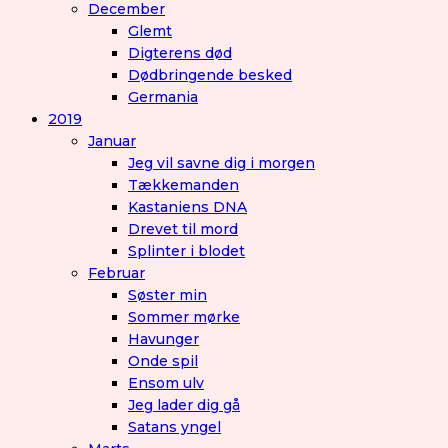
December
Glemt
Digterens død
Dødbringende besked
Germania
2019
Januar
Jeg vil savne dig i morgen
Tækkemanden
Kastaniens DNA
Drevet til mord
Splinter i blodet
Februar
Søster min
Sommer mørke
Havunger
Onde spil
Ensom ulv
Jeg lader dig gå
Satans yngel