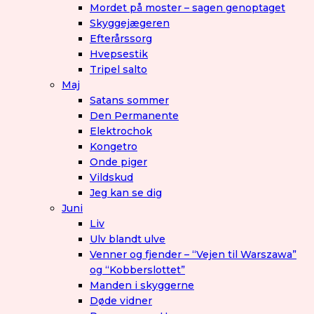
Mordet på moster – sagen genoptaget
Skyggejægeren
Efterårssorg
Hvepsestik
Tripel salto
Maj
Satans sommer
Den Permanente
Elektrochok
Kongetro
Onde piger
Vildskud
Jeg kan se dig
Juni
Liv
Ulv blandt ulve
Venner og fjender – “Vejen til Warszawa”
og “Kobberslottet”
Manden i skyggerne
Døde vidner