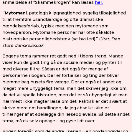
anmeldelse af “Skammekrogen” kan læses
her.
”Mytomani
, patologisk løgnagtighed, sygelig tilbøjelighed
til at fremføre usandfærdige og ofte dramatiske
hændelsesforløb, typisk med den mytomane som
hovedperson. Mytomane personer har ofte såkaldte
histrioniske personlighedstræk (se hysteri).”
Citat: Den
store danske.lex.dk
Bogens tema rammer ret godt ned i tidens trend. Mange
viser kun de godt ting på de sociale medier og pynter til
med diverse filtre. Sådan er det også for mange af
personerne i bogen. Der er fortielser og ting der bliver
hjemme bag husets fire vægge. Der er også et andet og
meget mere uhyggeligt tema, men det skriver jeg ikke om,
da det vil spoile historien, men det er så uhyggeligt at man
nærmest ikke magter læse om det. Faktisk er det svært at
skrive mere om handlingen, da jeg absolut ikke er
tilhænger af at ødelægge din læseoplevelse. Så dette andet
tema, må du selv opdage – og gyse lidt over…
Bogen foregår, som de andre i serien, i en opklaringsdel og