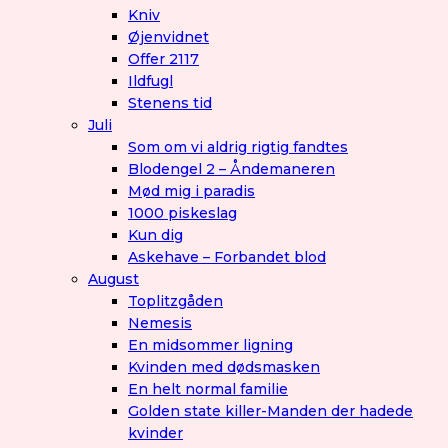
Kniv
Øjenvidnet
Offer 2117
Ildfugl
Stenens tid
Juli
Som om vi aldrig rigtig fandtes
Blodengel 2 – Åndemaneren
Mød mig i paradis
1000 piskeslag
Kun dig
Askehave – Forbandet blod
August
Toplitzgåden
Nemesis
En midsommer ligning
Kvinden med dødsmasken
En helt normal familie
Golden state killer-Manden der hadede
kvinder