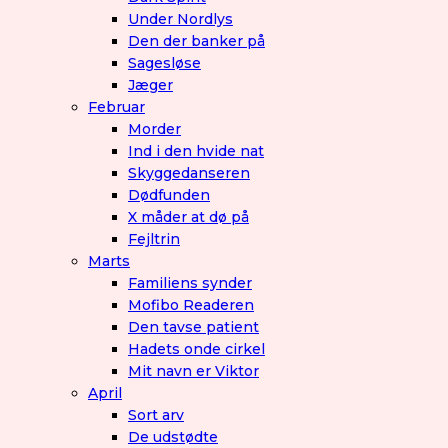
Under Nordlys
Den der banker på
Sagesløse
Jæger
Februar
Morder
Ind i den hvide nat
Skyggedanseren
Dødfunden
X måder at dø på
Fejltrin
Marts
Familiens synder
Mofibo Readeren
Den tavse patient
Hadets onde cirkel
Mit navn er Viktor
April
Sort arv
De udstødte