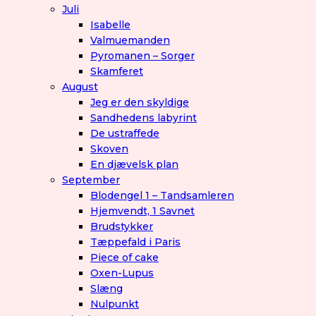
Juli
Isabelle
Valmuemanden
Pyromanen – Sorger
Skamferet
August
Jeg er den skyldige
Sandhedens labyrint
De ustraffede
Skoven
En djævelsk plan
September
Blodengel 1 – Tandsamleren
Hjemvendt, 1 Savnet
Brudstykker
Tæppefald i Paris
Piece of cake
Oxen-Lupus
Slæng
Nulpunkt