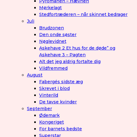
Pyromanen – Hævnen
Mørkelagt
Stedfortræderen – når skinnet bedrager
Juli
Brudzonen
Den onde søster
Nøglevidnet
Askehave 2 Et hus for de døde” og
Askehave 3 – Pagten
Alt det jeg aldrig fortalte dig
Vildfremmed
August
Fabergés sidste æg
Skrevet i blod
Vinterild
De tavse kvinder
September
Ødemark
Kongeriget
For barnets bedste
Superstar