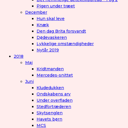
Pigen under træet
December
Hun skal leve
Knæk
Den dag Brita forsvandt
Dødevaskeren
Lykkelige omstændigheder
Nytår 2019
2018
Maj
Kridtmanden
Mercedes-snittet
Juni
Kludedukken
Ondskabens arv
Under overfladen
Stedfortræderen
Skytsenglen
Havets børn
MCS