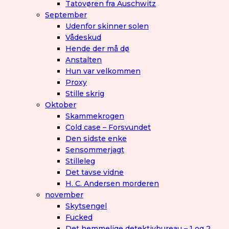
Tatovøren fra Auschwitz
September
Udenfor skinner solen
Vådeskud
Hende der må dø
Anstalten
Hun var velkommen
Proxy
Stille skrig
Oktober
Skammekrogen
Cold case – Forsvundet
Den sidste enke
Sensommerjagt
Stilleleg
Det tavse vidne
H. C. Andersen morderen
november
Skytsengel
Fucked
Det hemmelige detektivbureau – 1 og 2