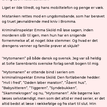
Liget er ilde tilredt, og hans mobiltelefon og penge er væk.
Mistanken rettes mod en ungdomsbande, som har berøvet
og truet jævnaldrende med kniv i Bromma.
Kriminalinspektør Emma Sköld må løse sagen, inden
morderen slår til igen, men hun har en snigende
fornemmelse af, at noget ikke stemmer. Og hvad er det
drengens venner og familie prøver at skjule?
“Mytomanen” på både dansk og svensk. Jeg var så heldig
at Sofie Sarenbrants svenske forlag sendt bogen til mig.
”Mytomanen” er ottende bind i serien om
kriminalinspektør Emma Sköld. Den fortløbende hedder:
”Hvil i fred”, ”Døden løber maraton”, ”Åbent hus”,
”Babysitteren”, ”Tiggeren”, ”Syndebukken”,
”Skammekrogen” og nu, ”Mytomanen”. Alle bøgerne kan
læses selvstændigt, men som det altid er med serier, er det
altid bedst at læse i rækkefølge og fra start til slut. Min