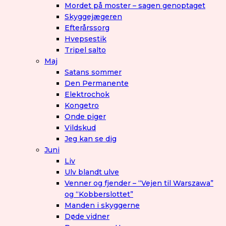
Mordet på moster – sagen genoptaget
Skyggejægeren
Efterårssorg
Hvepsestik
Tripel salto
Maj
Satans sommer
Den Permanente
Elektrochok
Kongetro
Onde piger
Vildskud
Jeg kan se dig
Juni
Liv
Ulv blandt ulve
Venner og fjender – “Vejen til Warszawa”
og “Kobberslottet”
Manden i skyggerne
Døde vidner