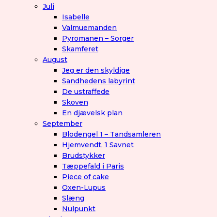
Juli
Isabelle
Valmuemanden
Pyromanen – Sorger
Skamferet
August
Jeg er den skyldige
Sandhedens labyrint
De ustraffede
Skoven
En djævelsk plan
September
Blodengel 1 – Tandsamleren
Hjemvendt, 1 Savnet
Brudstykker
Tæppefald i Paris
Piece of cake
Oxen-Lupus
Slæng
Nulpunkt