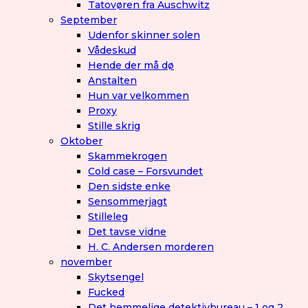
Tatovøren fra Auschwitz
September
Udenfor skinner solen
Vådeskud
Hende der må dø
Anstalten
Hun var velkommen
Proxy
Stille skrig
Oktober
Skammekrogen
Cold case – Forsvundet
Den sidste enke
Sensommerjagt
Stilleleg
Det tavse vidne
H. C. Andersen morderen
november
Skytsengel
Fucked
Det hemmelige detektivbureau – 1 og 2