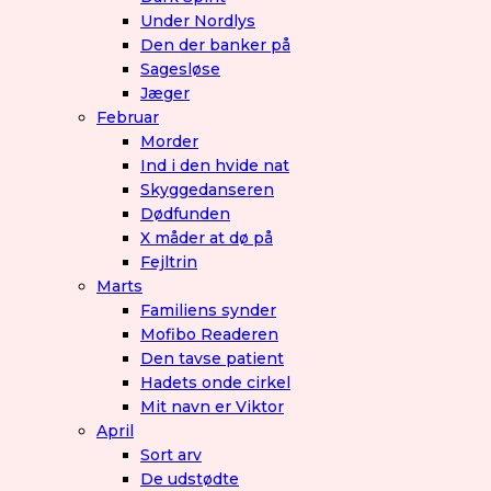
Under Nordlys
Den der banker på
Sagesløse
Jæger
Februar
Morder
Ind i den hvide nat
Skyggedanseren
Dødfunden
X måder at dø på
Fejltrin
Marts
Familiens synder
Mofibo Readeren
Den tavse patient
Hadets onde cirkel
Mit navn er Viktor
April
Sort arv
De udstødte