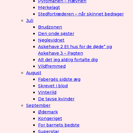
Pyromanen – Hævnen
Mørkelagt
Stedfortræderen – når skinnet bedrager
Juli
Brudzonen
Den onde søster
Nøglevidnet
Askehave 2 Et hus for de døde” og
Askehave 3 – Pagten
Alt det jeg aldrig fortalte dig
Vildfremmed
August
Fabergés sidste æg
Skrevet i blod
Vinterild
De tavse kvinder
September
Ødemark
Kongeriget
For barnets bedste
Superstar