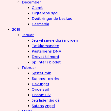
December
Glemt
Digterens død
Dødbringende besked
Germania
2019
Januar
Jeg vil savne dig i morgen
Tækkemanden
Kastaniens DNA
Drevet til mord
Splinter i blodet
Februar
Søster min
Sommer mørke
Havunger
Onde spil
Ensom ulv
Jeg lader dig gå
Satans yngel