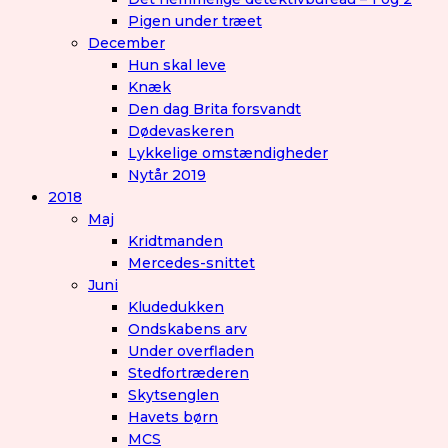
Pigen under træet
December
Hun skal leve
Knæk
Den dag Brita forsvandt
Dødevaskeren
Lykkelige omstændigheder
Nytår 2019
2018
Maj
Kridtmanden
Mercedes-snittet
Juni
Kludedukken
Ondskabens arv
Under overfladen
Stedfortræderen
Skytsenglen
Havets børn
MCS