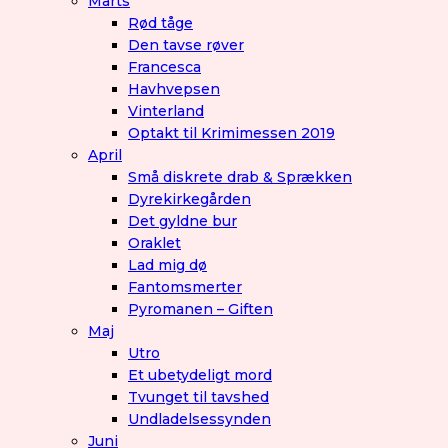
Marts
Rød tåge
Den tavse røver
Francesca
Havhvepsen
Vinterland
Optakt til Krimimessen 2019
April
Små diskrete drab & Sprækken
Dyrekirkegården
Det gyldne bur
Oraklet
Lad mig dø
Fantomsmerter
Pyromanen – Giften
Maj
Utro
Et ubetydeligt mord
Tvunget til tavshed
Undladelsessynden
Juni