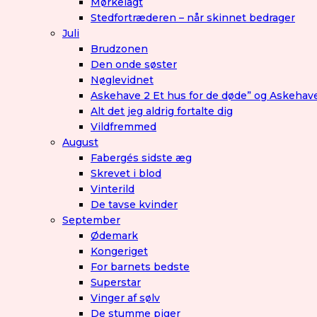
Mørkelagt
Stedfortræderen – når skinnet bedrager
Juli
Brudzonen
Den onde søster
Nøglevidnet
Askehave 2 Et hus for de døde” og Askehav
Alt det jeg aldrig fortalte dig
Vildfremmed
August
Fabergés sidste æg
Skrevet i blod
Vinterild
De tavse kvinder
September
Ødemark
Kongeriget
For barnets bedste
Superstar
Vinger af sølv
De stumme piger