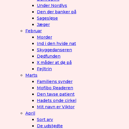
Under Nordlys
Den der banker på
Sagesløse
Jæger
Februar
Morder
Ind i den hvide nat
Skyggedanseren
Dødfunden
X måder at dø på
Fejltrin
Marts
Familiens synder
Mofibo Readeren
Den tavse patient
Hadets onde cirkel
Mit navn er Viktor
April
Sort arv
De udstødte