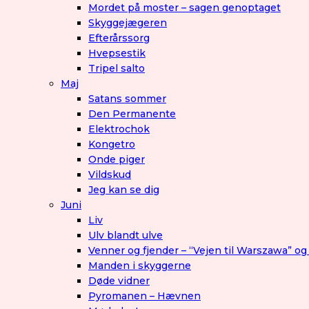
Mordet på moster – sagen genoptaget
Skyggejægeren
Efterårssorg
Hvepsestik
Tripel salto
Maj
Satans sommer
Den Permanente
Elektrochok
Kongetro
Onde piger
Vildskud
Jeg kan se dig
Juni
Liv
Ulv blandt ulve
Venner og fjender – “Vejen til Warszawa” og
Manden i skyggerne
Døde vidner
Pyromanen – Hævnen