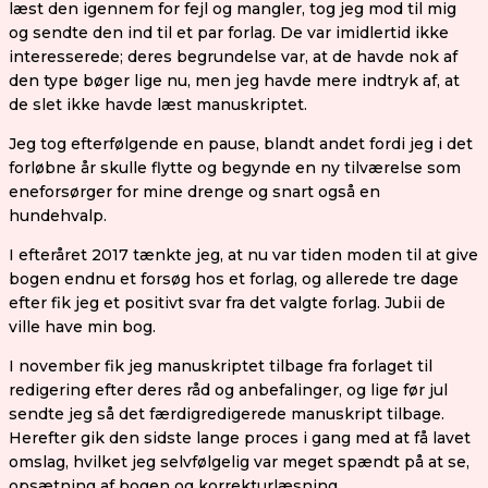
læst den igennem for fejl og mangler, tog jeg mod til mig
og sendte den ind til et par forlag. De var imidlertid ikke
interesserede; deres begrundelse var, at de havde nok af
den type bøger lige nu, men jeg havde mere indtryk af, at
de slet ikke havde læst manuskriptet.
Jeg tog efterfølgende en pause, blandt andet fordi jeg i det
forløbne år skulle flytte og begynde en ny tilværelse som
eneforsørger for mine drenge og snart også en
hundehvalp.
I efteråret 2017 tænkte jeg, at nu var tiden moden til at give
bogen endnu et forsøg hos et forlag, og allerede tre dage
efter fik jeg et positivt svar fra det valgte forlag. Jubii de
ville have min bog.
I november fik jeg manuskriptet tilbage fra forlaget til
redigering efter deres råd og anbefalinger, og lige før jul
sendte jeg så det færdigredigerede manuskript tilbage.
Herefter gik den sidste lange proces i gang med at få lavet
omslag, hvilket jeg selvfølgelig var meget spændt på at se,
opsætning af bogen og korrekturlæsning.