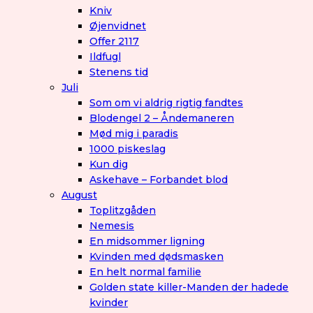
Kniv
Øjenvidnet
Offer 2117
Ildfugl
Stenens tid
Juli
Som om vi aldrig rigtig fandtes
Blodengel 2 – Åndemaneren
Mød mig i paradis
1000 piskeslag
Kun dig
Askehave – Forbandet blod
August
Toplitzgåden
Nemesis
En midsommer ligning
Kvinden med dødsmasken
En helt normal familie
Golden state killer-Manden der hadede
kvinder