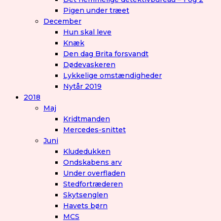
Pigen under træet
December
Hun skal leve
Knæk
Den dag Brita forsvandt
Dødevaskeren
Lykkelige omstændigheder
Nytår 2019
2018
Maj
Kridtmanden
Mercedes-snittet
Juni
Kludedukken
Ondskabens arv
Under overfladen
Stedfortræderen
Skytsenglen
Havets børn
MCS