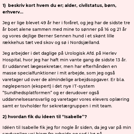
1) beskriv kort hvem du er; alder, civilstatus, børn,
erhverv…
Jeg er lige blevet 49 år her i foråret, og jeg har de sidste tre
år boet alene sammen med mine to sønner på 16 og 21 år
og vores dejlige Berner Sennen hund i et skønt lille
rækkehus tæt ved skov og sø i Nordsjælland.
Jeg arbejder i det daglige på Urologisk Afd. på Herlev
Hospital, hvor jeg har haft min vante gang de sidste 13 år.
Er uddannet lægesekretær, men har efterhånden en
masse specialfunktioner i mit arbejde, som jeg også
varetager ud over de almindelige arbejdsopgaver. Er bl.a.
nøgleperson (ekspert) i det nye IT-system
”Sundhedsplatformen” og er derudover også
uddannelsesansvarlig og varetager vores elevers oplæring
samt er tovholder for sekretærgruppen i mit team.
2) hvordan fik du ideen til “Isabelle”?
Idéen til Isabelle fik jeg for nogle år siden, da jeg var på min