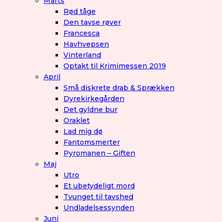
Marts
Rød tåge
Den tavse røver
Francesca
Havhvepsen
Vinterland
Optakt til Krimimessen 2019
April
Små diskrete drab & Sprækken
Dyrekirkegården
Det gyldne bur
Oraklet
Lad mig dø
Fantomsmerter
Pyromanen – Giften
Maj
Utro
Et ubetydeligt mord
Tvunget til tavshed
Undladelsessynden
Juni