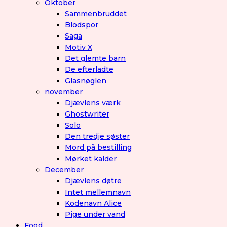
Oktober
Sammenbruddet
Blodspor
Saga
Motiv X
Det glemte barn
De efterladte
Glasnøglen
november
Djævlens værk
Ghostwriter
Solo
Den tredje søster
Mord på bestilling
Mørket kalder
December
Djævlens døtre
Intet mellemnavn
Kodenavn Alice
Pige under vand
Food