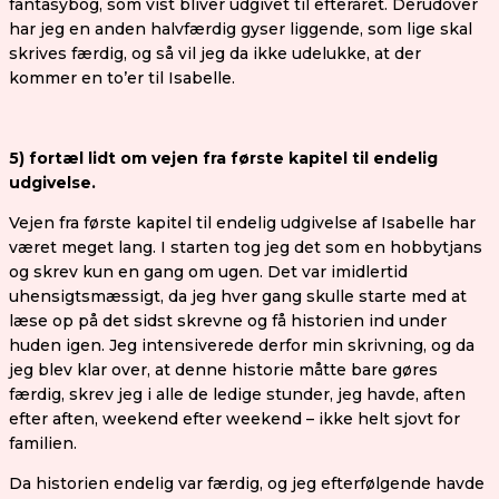
fantasybog, som vist bliver udgivet til efteråret. Derudover
har jeg en anden halvfærdig gyser liggende, som lige skal
skrives færdig, og så vil jeg da ikke udelukke, at der
kommer en to’er til Isabelle.
5) fortæl lidt om vejen fra første kapitel til endelig
udgivelse.
Vejen fra første kapitel til endelig udgivelse af Isabelle har
været meget lang. I starten tog jeg det som en hobbytjans
og skrev kun en gang om ugen. Det var imidlertid
uhensigtsmæssigt, da jeg hver gang skulle starte med at
læse op på det sidst skrevne og få historien ind under
huden igen. Jeg intensiverede derfor min skrivning, og da
jeg blev klar over, at denne historie måtte bare gøres
færdig, skrev jeg i alle de ledige stunder, jeg havde, aften
efter aften, weekend efter weekend – ikke helt sjovt for
familien.
Da historien endelig var færdig, og jeg efterfølgende havde