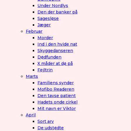
Under Nordlys
Den der banker på
Sagesløse
Jæger
Februar
Morder
Ind i den hvide nat
Skyggedanseren
Dødfunden
X måder at dø på
Fejltrin
Marts
Familiens synder
Mofibo Readeren
Den tavse patient
Hadets onde cirkel
Mit navn er Viktor
April
Sort arv
De udstødte