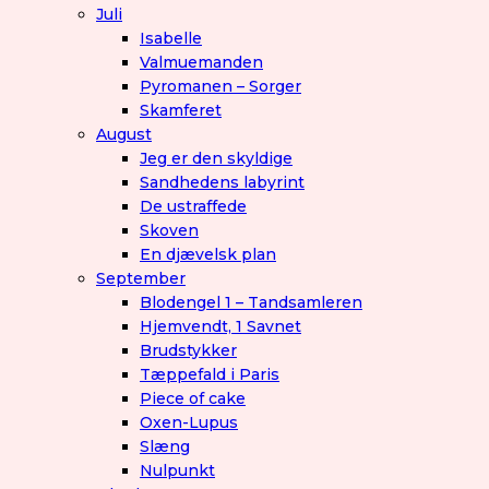
Juli
Isabelle
Valmuemanden
Pyromanen – Sorger
Skamferet
August
Jeg er den skyldige
Sandhedens labyrint
De ustraffede
Skoven
En djævelsk plan
September
Blodengel 1 – Tandsamleren
Hjemvendt, 1 Savnet
Brudstykker
Tæppefald i Paris
Piece of cake
Oxen-Lupus
Slæng
Nulpunkt