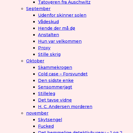
Tatovøren fra Auschwitz
September
Udenfor skinner solen
Vådeskud
Hende der må dø
Anstalten
Hun var velkommen
Proxy
Stille skrig
Oktober
Skammekrogen
Cold case – Forsvundet
Den sidste enke
Sensommerjagt
Stilleleg
Det tavse vidne
H. C. Andersen morderen
november
Skytsengel
Fucked
Det hemmelige detektivbureau – 1 og 2