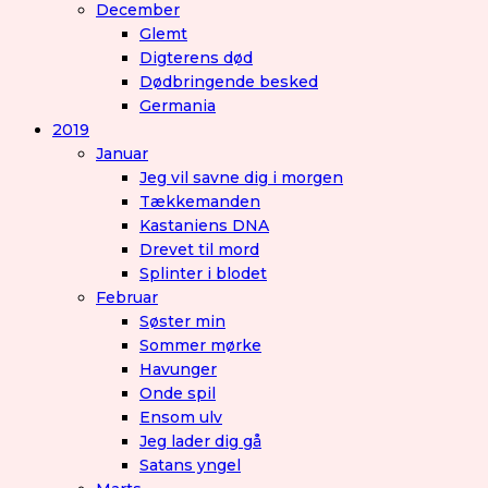
December
Glemt
Digterens død
Dødbringende besked
Germania
2019
Januar
Jeg vil savne dig i morgen
Tækkemanden
Kastaniens DNA
Drevet til mord
Splinter i blodet
Februar
Søster min
Sommer mørke
Havunger
Onde spil
Ensom ulv
Jeg lader dig gå
Satans yngel