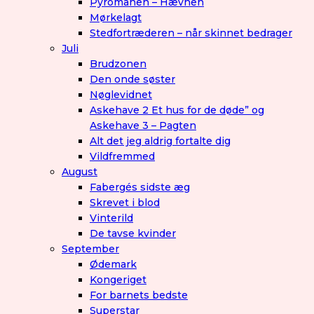
Pyromanen – Hævnen
Mørkelagt
Stedfortræderen – når skinnet bedrager
Juli
Brudzonen
Den onde søster
Nøglevidnet
Askehave 2 Et hus for de døde” og
Askehave 3 – Pagten
Alt det jeg aldrig fortalte dig
Vildfremmed
August
Fabergés sidste æg
Skrevet i blod
Vinterild
De tavse kvinder
September
Ødemark
Kongeriget
For barnets bedste
Superstar