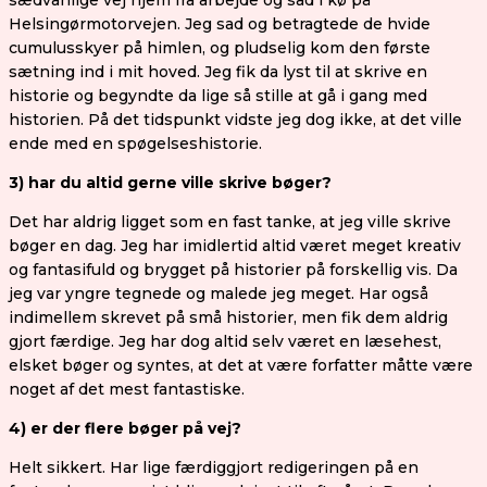
sædvanlige vej hjem fra arbejde og sad i kø på
Helsingørmotorvejen. Jeg sad og betragtede de hvide
cumulusskyer på himlen, og pludselig kom den første
sætning ind i mit hoved. Jeg fik da lyst til at skrive en
historie og begyndte da lige så stille at gå i gang med
historien. På det tidspunkt vidste jeg dog ikke, at det ville
ende med en spøgelseshistorie.
3) har du altid gerne ville skrive bøger?
Det har aldrig ligget som en fast tanke, at jeg ville skrive
bøger en dag. Jeg har imidlertid altid været meget kreativ
og fantasifuld og brygget på historier på forskellig vis. Da
jeg var yngre tegnede og malede jeg meget. Har også
indimellem skrevet på små historier, men fik dem aldrig
gjort færdige. Jeg har dog altid selv været en læsehest,
elsket bøger og syntes, at det at være forfatter måtte være
noget af det mest fantastiske.
4) er der flere bøger på vej?
Helt sikkert. Har lige færdiggjort redigeringen på en