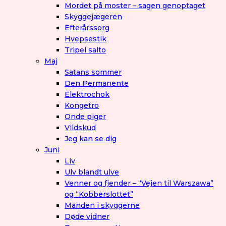
Mordet på moster – sagen genoptaget
Skyggejægeren
Efterårssorg
Hvepsestik
Tripel salto
Maj
Satans sommer
Den Permanente
Elektrochok
Kongetro
Onde piger
Vildskud
Jeg kan se dig
Juni
Liv
Ulv blandt ulve
Venner og fjender – “Vejen til Warszawa”
og “Kobberslottet”
Manden i skyggerne
Døde vidner