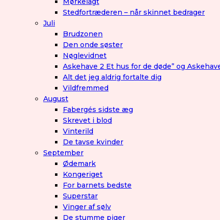
Mørkelagt
Stedfortræderen – når skinnet bedrager
Juli
Brudzonen
Den onde søster
Nøglevidnet
Askehave 2 Et hus for de døde” og Askehav
Alt det jeg aldrig fortalte dig
Vildfremmed
August
Fabergés sidste æg
Skrevet i blod
Vinterild
De tavse kvinder
September
Ødemark
Kongeriget
For barnets bedste
Superstar
Vinger af sølv
De stumme piger