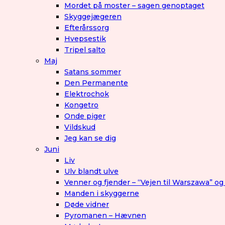
Mordet på moster – sagen genoptaget
Skyggejægeren
Efterårssorg
Hvepsestik
Tripel salto
Maj
Satans sommer
Den Permanente
Elektrochok
Kongetro
Onde piger
Vildskud
Jeg kan se dig
Juni
Liv
Ulv blandt ulve
Venner og fjender – “Vejen til Warszawa” og
Manden i skyggerne
Døde vidner
Pyromanen – Hævnen