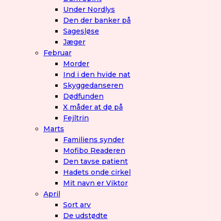
Under Nordlys
Den der banker på
Sagesløse
Jæger
Februar
Morder
Ind i den hvide nat
Skyggedanseren
Dødfunden
X måder at dø på
Fejltrin
Marts
Familiens synder
Mofibo Readeren
Den tavse patient
Hadets onde cirkel
Mit navn er Viktor
April
Sort arv
De udstødte