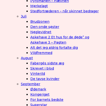
Pyromanen – Hævnen
Mørkelagt
Stedfortræderen – når skinnet bedrager
Juli
Brudzonen
Den onde søster
Nøglevidnet
Askehave 2 Et hus for de døde” og
Askehave 3 – Pagten
Alt det jeg aldrig fortalte dig
Vildfremmed
August
Fabergés sidste æg
Skrevet i blod
Vinterild
De tavse kvinder
September
Ødemark
Kongeriget
For barnets bedste
Superstar