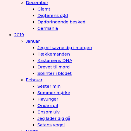
December
Glemt
Digterens død
Dødbringende besked
Germania
2019
Januar
Jeg vil savne dig i morgen
Tækkemanden
Kastaniens DNA
Drevet til mord
Splinter i blodet
Februar
Søster min
Sommer mørke
Havunger
Onde spil
Ensom ulv
Jeg lader dig gå
Satans yngel