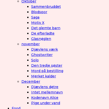
Oktober
Sammenbruddet
Blodspor
Saga
Motiv X
Det glemte barn
De efterladte
Glasnøglen
november
Djævlens værk
Ghostwriter
Solo
Den tredje søster
Mord på bestilling
Mørket kalder
December
Djævlens døtre
Intet mellemnavn
Kodenavn Alice
Pige under vand
Food