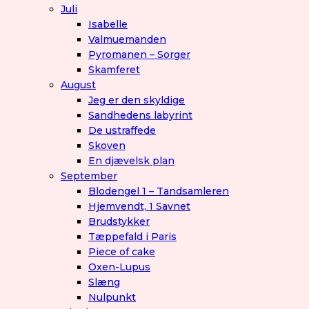
Juli
Isabelle
Valmuemanden
Pyromanen – Sorger
Skamferet
August
Jeg er den skyldige
Sandhedens labyrint
De ustraffede
Skoven
En djævelsk plan
September
Blodengel 1 – Tandsamleren
Hjemvendt, 1 Savnet
Brudstykker
Tæppefald i Paris
Piece of cake
Oxen-Lupus
Slæng
Nulpunkt