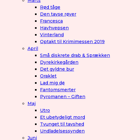
Marts
Rød tåge
Den tavse røver
Francesca
Havhvepsen
Vinterland
Optakt til Krimimessen 2019
April
Små diskrete drab & Sprækken
Dyrekirkegården
Det gyldne bur
Oraklet
Lad mig dø
Fantomsmerter
Pyromanen – Giften
Maj
Utro
Et ubetydeligt mord
Tvunget til tavshed
Undladelsessynden
Juni