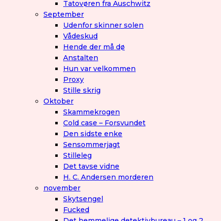
Tatovøren fra Auschwitz
September
Udenfor skinner solen
Vådeskud
Hende der må dø
Anstalten
Hun var velkommen
Proxy
Stille skrig
Oktober
Skammekrogen
Cold case – Forsvundet
Den sidste enke
Sensommerjagt
Stilleleg
Det tavse vidne
H. C. Andersen morderen
november
Skytsengel
Fucked
Det hemmelige detektivbureau – 1 og 2