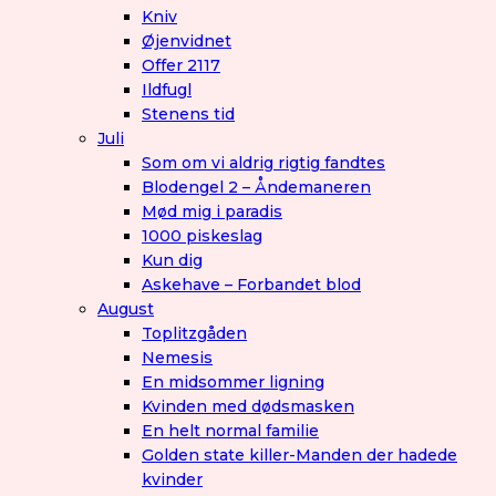
Kniv
Øjenvidnet
Offer 2117
Ildfugl
Stenens tid
Juli
Som om vi aldrig rigtig fandtes
Blodengel 2 – Åndemaneren
Mød mig i paradis
1000 piskeslag
Kun dig
Askehave – Forbandet blod
August
Toplitzgåden
Nemesis
En midsommer ligning
Kvinden med dødsmasken
En helt normal familie
Golden state killer-Manden der hadede
kvinder