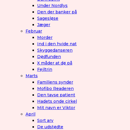
Under Nordlys
Den der banker på
Sagesløse
Jæger
Februar
Morder
Ind i den hvide nat
Skyggedanseren
Dødfunden
X måder at dø på
Fejltrin
Marts
Familiens synder
Mofibo Readeren
Den tavse patient
Hadets onde cirkel
Mit navn er Viktor
April
Sort arv
De udstødte