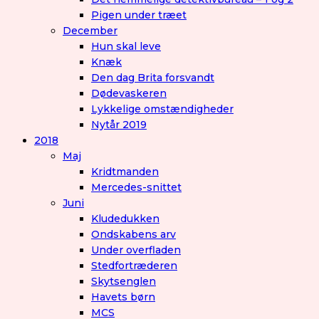
Pigen under træet
December
Hun skal leve
Knæk
Den dag Brita forsvandt
Dødevaskeren
Lykkelige omstændigheder
Nytår 2019
2018
Maj
Kridtmanden
Mercedes-snittet
Juni
Kludedukken
Ondskabens arv
Under overfladen
Stedfortræderen
Skytsenglen
Havets børn
MCS