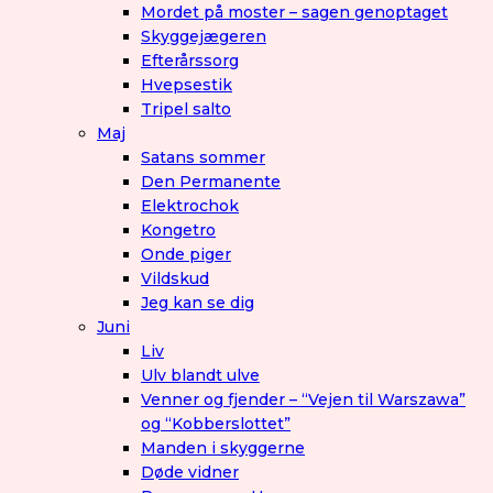
Mordet på moster – sagen genoptaget
Skyggejægeren
Efterårssorg
Hvepsestik
Tripel salto
Maj
Satans sommer
Den Permanente
Elektrochok
Kongetro
Onde piger
Vildskud
Jeg kan se dig
Juni
Liv
Ulv blandt ulve
Venner og fjender – “Vejen til Warszawa”
og “Kobberslottet”
Manden i skyggerne
Døde vidner