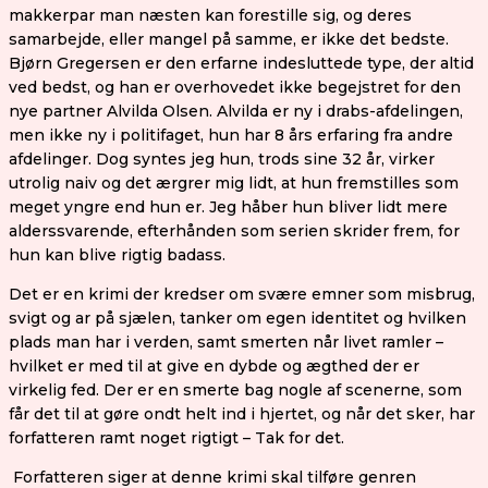
makkerpar man næsten kan forestille sig, og deres
samarbejde, eller mangel på samme, er ikke det bedste.
Bjørn Gregersen er den erfarne indesluttede type, der altid
ved bedst, og han er overhovedet ikke begejstret for den
nye partner Alvilda Olsen. Alvilda er ny i drabs-afdelingen,
men ikke ny i politifaget, hun har 8 års erfaring fra andre
afdelinger. Dog syntes jeg hun, trods sine 32 år, virker
utrolig naiv og det ærgrer mig lidt, at hun fremstilles som
meget yngre end hun er. Jeg håber hun bliver lidt mere
alderssvarende, efterhånden som serien skrider frem, for
hun kan blive rigtig badass.
Det er en krimi der kredser om svære emner som misbrug,
svigt og ar på sjælen, tanker om egen identitet og hvilken
plads man har i verden, samt smerten når livet ramler –
hvilket er med til at give en dybde og ægthed der er
virkelig fed. Der er en smerte bag nogle af scenerne, som
får det til at gøre ondt helt ind i hjertet, og når det sker, har
forfatteren ramt noget rigtigt – Tak for det.
Forfatteren siger at denne krimi skal tilføre genren