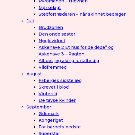
Pyromanen – Hævnen
Mørkelagt
Stedfortræderen – når skinnet bedrager
Juli
Brudzonen
Den onde søster
Nøglevidnet
Askehave 2 Et hus for de døde” og
Askehave 3 – Pagten
Alt det jeg aldrig fortalte dig
Vildfremmed
August
Fabergés sidste æg
Skrevet i blod
Vinterild
De tavse kvinder
September
Ødemark
Kongeriget
For barnets bedste
Superstar