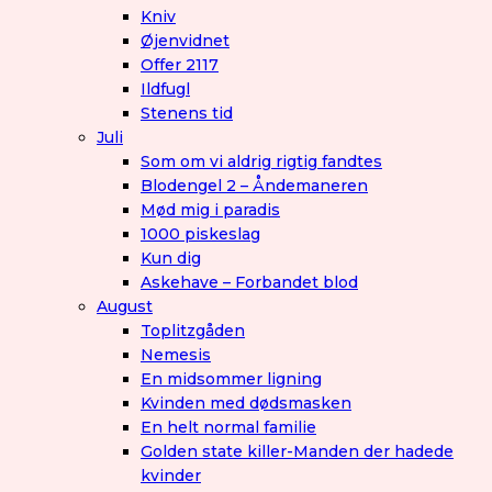
Kniv
Øjenvidnet
Offer 2117
Ildfugl
Stenens tid
Juli
Som om vi aldrig rigtig fandtes
Blodengel 2 – Åndemaneren
Mød mig i paradis
1000 piskeslag
Kun dig
Askehave – Forbandet blod
August
Toplitzgåden
Nemesis
En midsommer ligning
Kvinden med dødsmasken
En helt normal familie
Golden state killer-Manden der hadede
kvinder