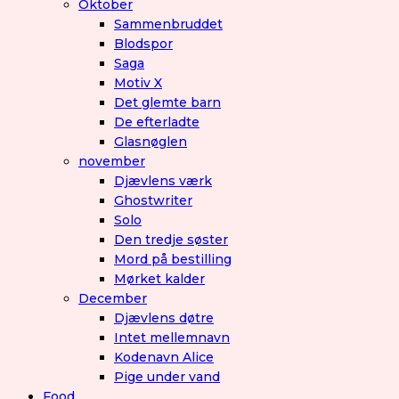
Oktober
Sammenbruddet
Blodspor
Saga
Motiv X
Det glemte barn
De efterladte
Glasnøglen
november
Djævlens værk
Ghostwriter
Solo
Den tredje søster
Mord på bestilling
Mørket kalder
December
Djævlens døtre
Intet mellemnavn
Kodenavn Alice
Pige under vand
Food