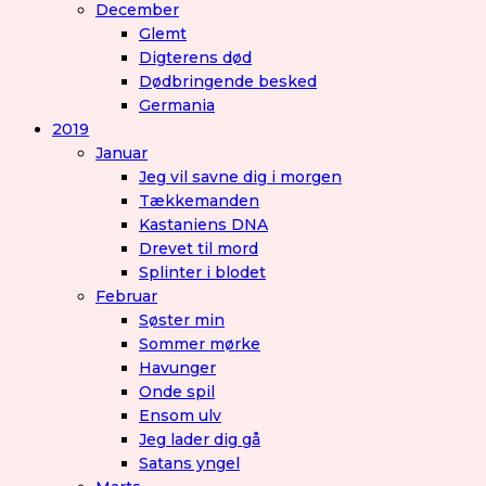
December
Glemt
Digterens død
Dødbringende besked
Germania
2019
Januar
Jeg vil savne dig i morgen
Tækkemanden
Kastaniens DNA
Drevet til mord
Splinter i blodet
Februar
Søster min
Sommer mørke
Havunger
Onde spil
Ensom ulv
Jeg lader dig gå
Satans yngel