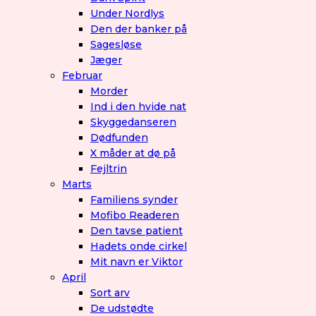
Under Nordlys
Den der banker på
Sagesløse
Jæger
Februar
Morder
Ind i den hvide nat
Skyggedanseren
Dødfunden
X måder at dø på
Fejltrin
Marts
Familiens synder
Mofibo Readeren
Den tavse patient
Hadets onde cirkel
Mit navn er Viktor
April
Sort arv
De udstødte