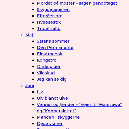
Mordet på moster – sagen genoptaget
Skyggejægeren
Efterårssorg
Hvepsestik
Tripel salto
Maj
Satans sommer
Den Permanente
Elektrochok
Kongetro
Onde piger
Vildskud
Jeg kan se dig
Juni
Liv
Ulv blandt ulve
Venner og fjender – “Vejen til Warszawa”
og “Kobberslottet”
Manden i skyggerne
Døde vidner