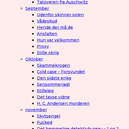
Tatovøren fra Auschwitz
September
Udenfor skinner solen
Vådeskud
Hende der må dø
Anstalten
Hun var velkommen
Proxy
Stille skrig
Oktober
Skammekrogen
Cold case – Forsvundet
Den sidste enke
Sensommerjagt
Stilleleg
Det tavse vidne
H. C. Andersen morderen
november
Skytsengel
Fucked
Det hemmelige detektivbureau – 1 og 2