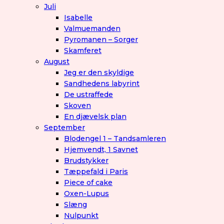
Juli
Isabelle
Valmuemanden
Pyromanen – Sorger
Skamferet
August
Jeg er den skyldige
Sandhedens labyrint
De ustraffede
Skoven
En djævelsk plan
September
Blodengel 1 – Tandsamleren
Hjemvendt, 1 Savnet
Brudstykker
Tæppefald i Paris
Piece of cake
Oxen-Lupus
Slæng
Nulpunkt