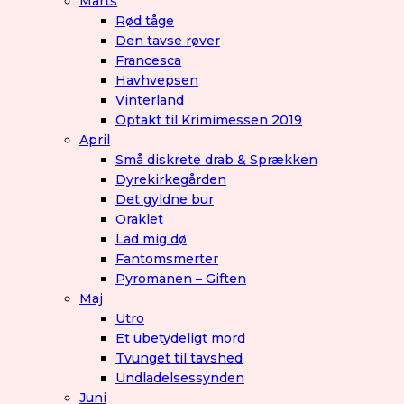
Marts
Rød tåge
Den tavse røver
Francesca
Havhvepsen
Vinterland
Optakt til Krimimessen 2019
April
Små diskrete drab & Sprækken
Dyrekirkegården
Det gyldne bur
Oraklet
Lad mig dø
Fantomsmerter
Pyromanen – Giften
Maj
Utro
Et ubetydeligt mord
Tvunget til tavshed
Undladelsessynden
Juni