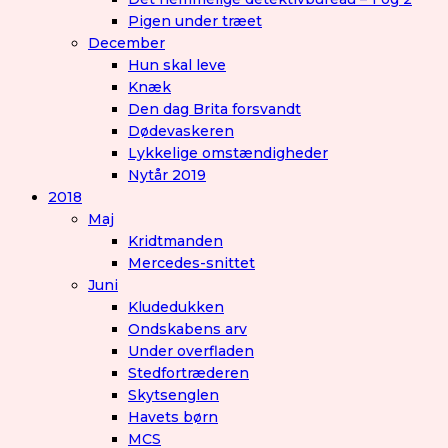
Pigen under træet
December
Hun skal leve
Knæk
Den dag Brita forsvandt
Dødevaskeren
Lykkelige omstændigheder
Nytår 2019
2018
Maj
Kridtmanden
Mercedes-snittet
Juni
Kludedukken
Ondskabens arv
Under overfladen
Stedfortræderen
Skytsenglen
Havets børn
MCS