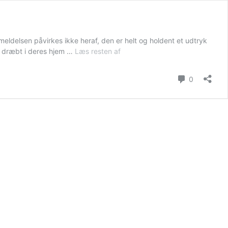
eldelsen påvirkes ikke heraf, den er helt og holdent et udtryk
X
ru dræbt i deres hjem …
Læs resten af
Kommenta
0